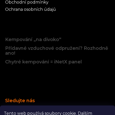
Obchodní podmínky
Ochrana osobních údajů
Články
Kempování „na divoko“
Přídavné vzduchové odpružení? Rozhodně
ano!
Chytré kempování = iNetX panel
Facebook
Sledujte nás
Facebook
karavanista.cz
YouTube
Tento web používá soubory cookie. Dalším