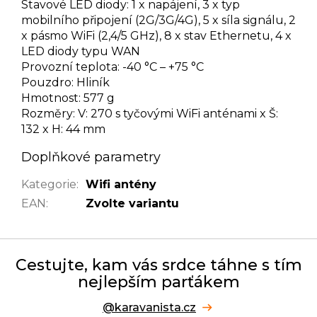
Stavové LED diody: 1 x napájení, 3 x typ
mobilního připojení (2G/3G/4G), 5 x síla signálu, 2
x pásmo WiFi (2,4/5 GHz), 8 x stav Ethernetu, 4 x
LED diody typu WAN
Provozní teplota: -40 °C – +75 °C
Pouzdro: Hliník
Hmotnost: 577 g
Rozměry: V: 270 s tyčovými WiFi anténami x Š:
132 x H: 44 mm
Doplňkové parametry
Kategorie
:
Wifi antény
EAN
:
Zvolte variantu
Cestujte, kam vás srdce táhne s tím
nejlepším parťákem
@karavanista.cz