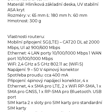
Materiál: Hliníková základní deska, UV stabilní
ASA kryt
Rozměry: v.: 65 mm š.: 180 mm h.: 60 mm
Hmotnost: 300 g
Vlastnosti routeru:
Mobilní připojení: 5G(LTE) – CAT20 DL až 2000
Mbps, Ul až 900/600 Mbps
Ethernet: 4 LAN porty 10/100/1000 Mbps 1 WAN
port 10/100/1000 Mbps
WiFi: 2,4 GHz a 5 GHz 802.11 ac (WiFi 5)
Napájení: 9 – 50 V 4pinový konektor
Spotřeba proudu: cca 400 mA
Připojení: 4pinový napájecí konektor, 4 x
Ethernet, 4 x SMA pro LTE, 2 x WiFi RP-SMA, 1 x
SMA pro GNSS, 1 x RP-SMA pro Bluetooth. USB
port
SIM karta 2 x sloty pro SIM karty pro standardní
SIM karty