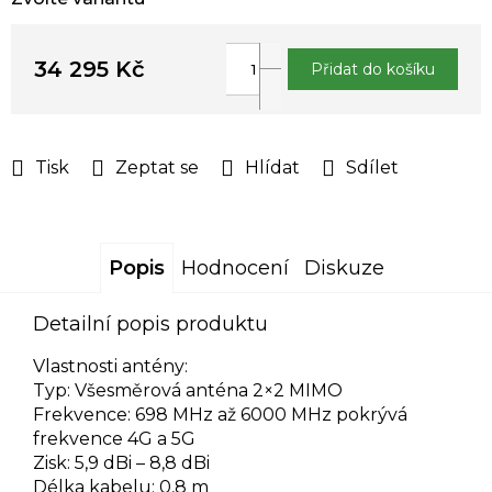
34 295 Kč
Přidat do košíku
Měrná
cena:
Tisk
Zeptat se
Hlídat
Sdílet
Popis
Hodnocení
Diskuze
Detailní popis produktu
Vlastnosti antény:
Typ: Všesměrová anténa 2×2 MIMO
Frekvence: 698 MHz až 6000 MHz pokrývá
frekvence 4G a 5G
Zisk: 5,9 dBi – 8,8 dBi
Délka kabelu: 0,8 m