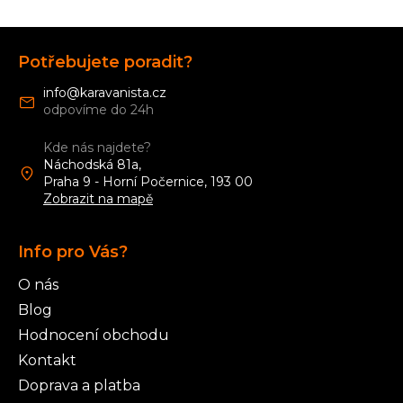
Z
á
Potřebujete poradit?
p
a
info
@
karavanista.cz
t
í
Kde nás najdete?
Náchodská 81a,
Praha 9 - Horní Počernice, 193 00
Zobrazit na mapě
Info pro Vás?
O nás
Blog
Hodnocení obchodu
Kontakt
Doprava a platba