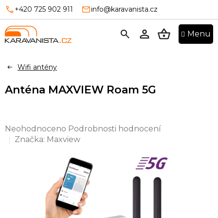
Přejít
+420 725 902 911
info@karavanista.cz
na
obsah
NÁKUPNÍ
KOŠÍK
Wifi antény
Anténa MAXVIEW Roam 5G
Průměrné
Neohodnoceno
Podrobnosti hodnocení
hodnocení
Značka:
Maxview
produktu
je
0,0
z
5
hvězdiček.