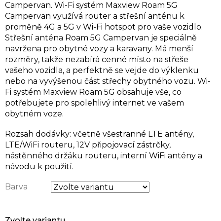
Campervan. Wi-Fi systém Maxview Roam 5G
Campervan využívá router a střešní anténu k
proměně 4G a 5G v Wi-Fi hotspot pro vaše vozidlo.
Střešní anténa Roam 5G Campervan je speciálně
navržena pro obytné vozy a karavany. Má menší
rozměry, takže nezabírá cenné místo na střeše
vašeho vozidla, a perfektně se vejde do výklenku
nebo na vyvýšenou část střechy obytného vozu. Wi-
Fi systém Maxview Roam 5G obsahuje vše, co
potřebujete pro spolehlivý internet ve vašem
obytném voze.
Rozsah dodávky: včetně všestranné LTE antény,
LTE/WiFi routeru, 12V připojovací zástrčky,
nástěnného držáku routeru, interní WiFi antény a
návodu k použití.
Barva
Zvolte variantu