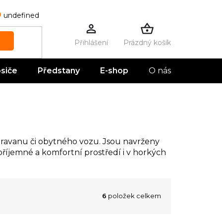
undefined
Prázdný košík
NÁKUPNÍ
KOŠÍK
siče
Předstany
E-shop
O nás
Kontak
karavanu či obytného vozu. Jsou navrženy
říjemné a komfortní prostředí i v horkých
6
položek celkem