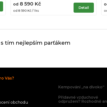
8 590 Kč
od
o
Detail
Měrná
M
od 8 590 Kč / 1 ks
od
cena:
c
O
v
l
á
d
 s tím nejlepším parťákem
a
c
í
p
r
v
k
Články
y
ro Vás?
v
Kempování „na divoko“
ý
p
i
Přídavné vzduchové
s
odpružení? Rozhodně an
cení obchodu
u