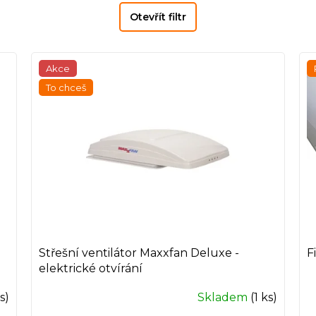
Otevřít filtr
Akce
To chceš
Střešní ventilátor Maxxfan Deluxe -
F
elektrické otvírání
ks)
Skladem
(1 ks)