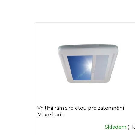
n
í
p
V
r
ý
o
p
d
i
u
s
k
p
t
r
ů
o
d
u
k
t
ů
Vnitřní rám s roletou pro zatemnění
Maxxshade
Skladem
(1 