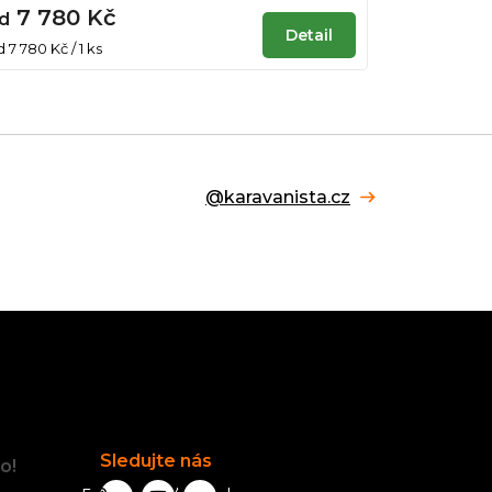
7 780 Kč
d
Detail
ěrná
 7 780 Kč / 1 ks
ena:
@karavanista.cz
Facebook
Sledujte nás
o!