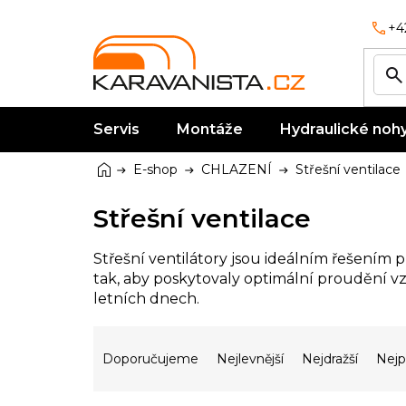
Přejít
na
+4
obsah
Servis
Montáže
Hydraulické noh
Domů
E-shop
CHLAZENÍ
Střešní ventilace
Střešní ventilace
Střešní ventilátory jsou ideálním řešením 
tak, aby poskytovaly optimální proudění vz
letních dnech.
Ř
a
Doporučujeme
Nejlevnější
Nejdražší
Nejp
z
e