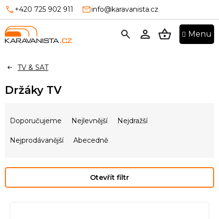
Přejít
+420 725 902 911
info@karavanista.cz
na
obsah
NÁKUPNÍ
KOŠÍK
TV & SAT
Držáky TV
Ř
a
Doporučujeme
Nejlevnější
Nejdražší
z
e
Nejprodávanější
Abecedně
n
í
p
Otevřít filtr
r
o
V
d
ý
u