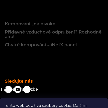
Články
Kempování „na divoko“
Přídavné vzduchové odpružení? Rozhodně
ano!
Chytré kempování = iNetX panel
Facebook
Sledujte nás
Facebook
karavanista.cz
YouTube
Tento web používá soubory cookie. Dalším