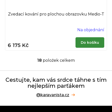
Zvedací kování pro plochou obrazovku Medio-T
Na objednání
Do košíku
6 175 Kč
18
položek celkem
O
v
l
á
Cestujte, kam vás srdce táhne s tím
d
nejlepším parťákem
a
c
@karavanista.cz
í
p
r
Z
v