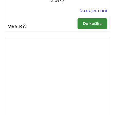
držáky
Na objednání
Do košíku
765 Kč