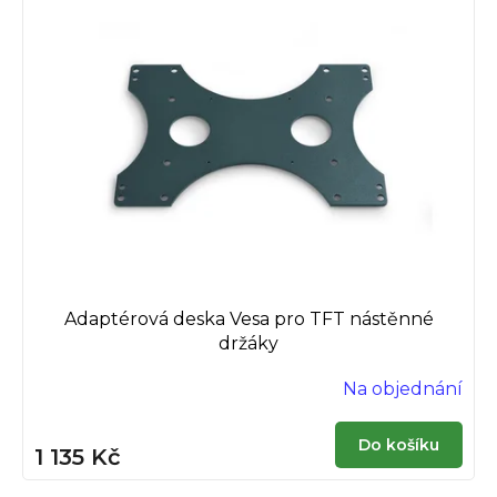
p
k
i
t
s
ů
p
r
o
d
u
k
t
ů
Adaptérová deska Vesa pro TFT nástěnné
držáky
Na objednání
Do košíku
1 135 Kč