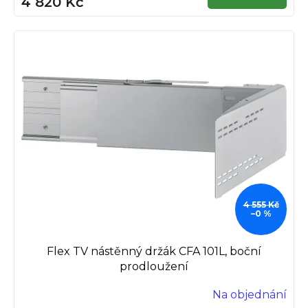
4 820 Kč
4 555 Kč
–0 %
Flex TV nástěnný držák CFA 101L, boční
prodloužení
Na objednání