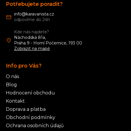
á
k
Potřebujete poradit?
p
y
v
a
info
@
karavanista.cz
ý
t
p
í
i
Kde nás najdete?
s
Náchodská 81a,
u
Praha 9 - Horní Počernice, 193 00
Zobrazit na mapě
Info pro Vás?
O nás
Blog
Hodnocení obchodu
Kontakt
Doprava a platba
Obchodní podmínky
Ochrana osobních údajů