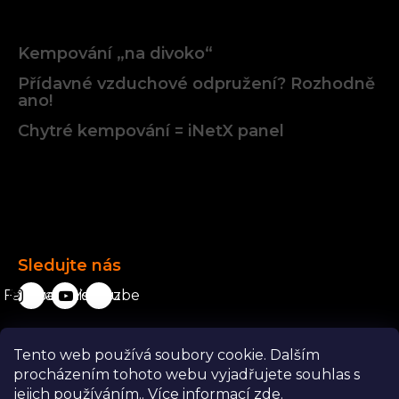
Články
Kempování „na divoko“
Přídavné vzduchové odpružení? Rozhodně
ano!
Chytré kempování = iNetX panel
Facebook
Sledujte nás
Facebook
karavanista.cz
YouTube
Tento web používá soubory cookie. Dalším
Odstoupit od smlouvy
procházením tohoto webu vyjadřujete souhlas s
jejich používáním.. Více informací
zde
.