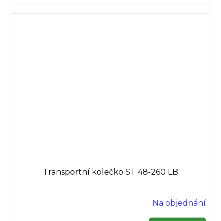
5,0
z
5
hvězdiček.
Transportní kolečko ST 48-260 LB
Na objednání