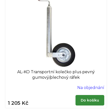
p
k
i
t
s
ů
p
r
o
d
u
k
t
ů
AL-KO Transportní kolečko plus pevný
gumový/plechový ráfek
Na objednání
Do košíku
1 205 Kč