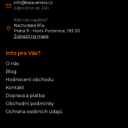
v
a
info
@
karavanista.cz
ý
t
p
í
i
Kde nás najdete?
s
Náchodská 81a,
u
Praha 9 - Horní Počernice, 193 00
Zobrazit na mapě
Info pro Vás?
O nás
Blog
Hodnocení obchodu
Kontakt
Doprava a platba
Obchodní podmínky
Ochrana osobních údajů