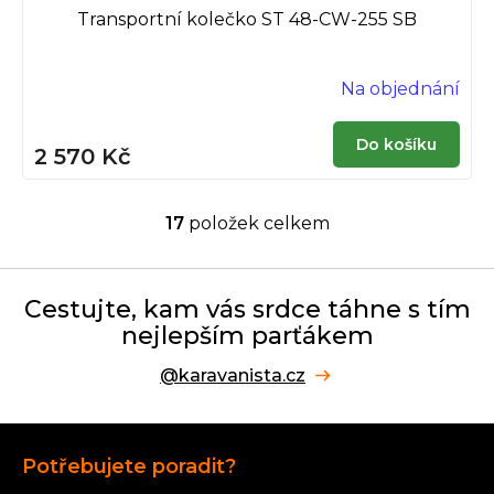
Transportní kolečko ST 48-CW-255 SB
Na objednání
Do košíku
2 570 Kč
17
položek celkem
O
v
l
á
Cestujte, kam vás srdce táhne s tím
d
nejlepším parťákem
a
c
@karavanista.cz
í
p
r
Z
v
á
k
Potřebujete poradit?
p
y