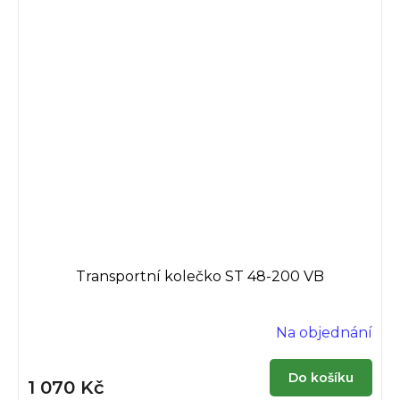
Transportní kolečko ST 48-200 VB
Na objednání
Průměrné
hodnocení
produktu
Do košíku
1 070 Kč
je