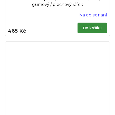
gumový / plechový ráfek
Na objednání
Do košíku
465 Kč