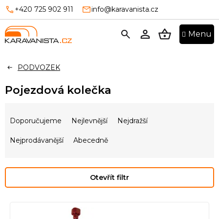
Přejít
+420 725 902 911
info@karavanista.cz
na
obsah
NÁKUPNÍ
KOŠÍK
PODVOZEK
Pojezdová kolečka
Ř
a
Doporučujeme
Nejlevnější
Nejdražší
z
e
Nejprodávanější
Abecedně
n
í
p
Otevřít filtr
r
o
V
d
ý
u