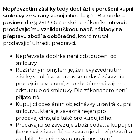
Nepřevzetím zásilky
tedy
dochází k porušení kupní
smlouvy ze strany kupujícíh
o dle § 2118 a budete
povinen
dle § 2913 Občanského zákoníku
uhradit
prodávajícímu vzniklou škodu např. náklady na
přepravu zboží a doběrečné
, které musel
prodávající uhradit přepravci.
Nepřevzatá dobírka není odstoupení od
smlouvy!
Rozšířeným omylem je, že nevyzvednutím
zásilky s dobírkovou částkou dává zákazník
prodejci na vědomí, že o zboží nemá zájem a
odstupuje od smlouvy. Dle zákona toto není
přijatelné.
Kupující odesláním objednávky uzavírá kupní
smlouvu, která je závazná nejen pro
prodávajícího, ale také pro kupujícího.
Prodávající se zavazuje zboží dodat, a kupující
(koncový zákazník) se zavazuje zboží převzít a
zaplatit. Prodejce svou povinnost splní