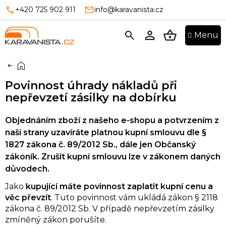
Přejít
+420 725 902 911
info@karavanista.cz
na
obsah
NÁKUPNÍ
KOŠÍK
Domů
Povinnost úhrady nákladů při
nepřevzetí zásilky na dobírku
Objednáním
zboží z našeho e-shopu a potvrzením z
naší strany
uzavíráte platnou kupní smlouvu
dle §
1827 zákona č. 89/2012 Sb., dále jen Občanský
zákoník. Zrušit kupní smlouvu lze v zákonem daných
důvodech.
Jako
kupující máte povinnost zaplatit kupní cenu a
věc převzít
. Tuto povinnost vám ukládá zákon § 2118
zákona č. 89/2012 Sb. V případě nepřevzetím zásilky
zmíněný zákon porušíte.