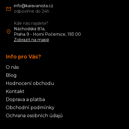
p
a
info
@
karavanista.cz
t
í
Kde nás najdete?
Náchodská 81a,
Praha 9 - Horní Počernice, 193 00
Zobrazit na mapě
Info pro Vás?
O nás
Blog
Hodnocení obchodu
Kontakt
Doprava a platba
Obchodní podmínky
Ochrana osobních údajů