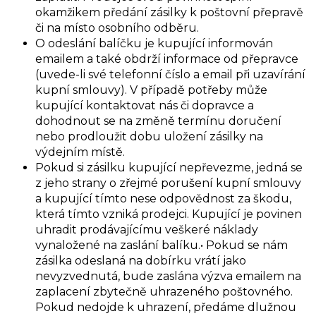
okamžikem předání zásilky k poštovní přepravě
či na místo osobního odběru.
O odeslání balíčku je kupující informován
emailem a také obdrží informace od přepravce
(uvede-li své telefonní číslo a email při uzavírání
kupní smlouvy). V případě potřeby může
kupující kontaktovat nás či dopravce a
dohodnout se na změně termínu doručení
nebo prodloužit dobu uložení zásilky na
výdejním místě.
Pokud si zásilku kupující nepřevezme, jedná se
z jeho strany o zřejmé porušení kupní smlouvy
a kupující tímto nese odpovědnost za škodu,
která tímto vzniká prodejci. Kupující je povinen
uhradit prodávajícímu veškeré náklady
vynaložené na zaslání balíku.• Pokud se nám
zásilka odeslaná na dobírku vrátí jako
nevyzvednutá, bude zaslána výzva emailem na
zaplacení zbytečně uhrazeného poštovného.
Pokud nedojde k uhrazení, předáme dlužnou