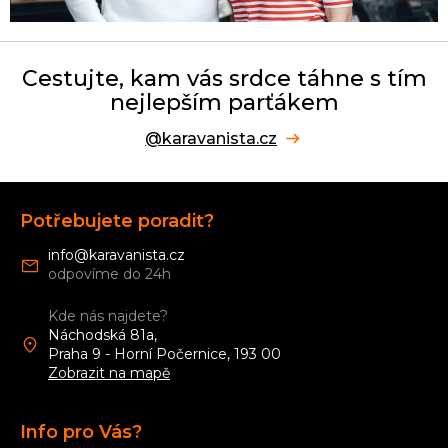
Cestujte, kam vás srdce táhne s tím
nejlepším parťákem
@karavanista.cz
Z
á
Potřebujete poradit?
p
a
info
@
karavanista.cz
t
í
Kde nás najdete?
Náchodská 81a,
Praha 9 - Horní Počernice, 193 00
Zobrazit na mapě
Info pro Vás?