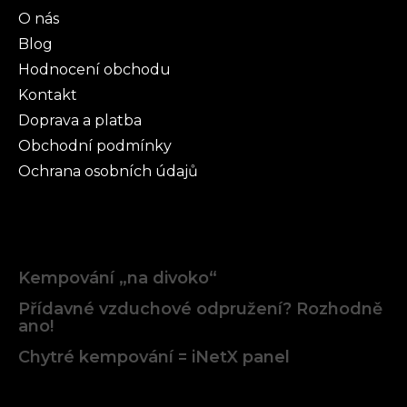
O nás
Blog
Hodnocení obchodu
Kontakt
Doprava a platba
Obchodní podmínky
Ochrana osobních údajů
Články
Kempování „na divoko“
Přídavné vzduchové odpružení? Rozhodně
ano!
Chytré kempování = iNetX panel