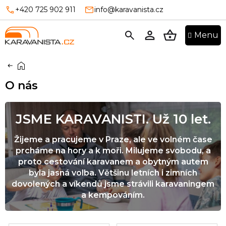
Přejít
+420 725 902 911
info@karavanista.cz
na
obsah
NÁKUPNÍ
KOŠÍK
Domů
O nás
JSME KARAVANISTI. Už 10 let.
Žijeme a pracujeme v Praze, ale ve volném čase
prcháme na hory a k moři. Milujeme svobodu, a
proto cestování karavanem a obytným autem
byla jasná volba. Většinu letních i zimních
dovolených a víkendů jsme strávili karavaningem
a kempováním.