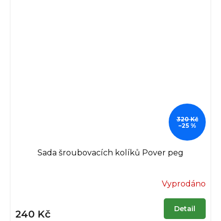
320 Kč
–25 %
Sada šroubovacích kolíků Pover peg
Vyprodáno
Detail
240 Kč