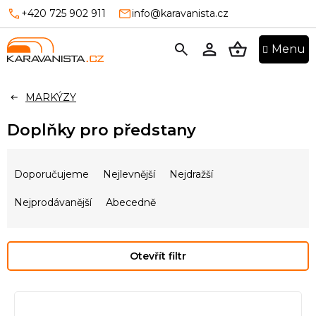
Přejít
+420 725 902 911
info@karavanista.cz
na
obsah
NÁKUPNÍ
KOŠÍK
MARKÝZY
Doplňky pro předstany
Ř
a
Doporučujeme
Nejlevnější
Nejdražší
z
e
Nejprodávanější
Abecedně
n
í
p
Otevřít filtr
r
o
V
d
ý
u