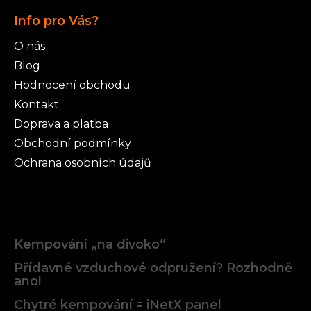
Info pro Vás?
O nás
Blog
Hodnocení obchodu
Kontakt
Doprava a platba
Obchodní podmínky
Ochrana osobních údajů
Články
Kempování „na divoko“
Přídavné vzduchové odpružení? Rozhodně
ano!
Chytré kempování = iNetX panel