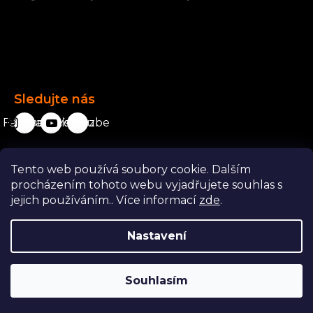
Facebook
Sledujte nás
Facebook
karavanista.cz
YouTube
Tento web používá soubory cookie. Dalším
Odstoupit od smlouvy
procházením tohoto webu vyjadřujete souhlas s
jejich používáním.. Více informací
zde
.
Nastavení
Copyright 2026
Karavanista.cz
. Všechna práva vyhrazena.
Souhlasím
|
Vytvořil Shoptet
ShopCode