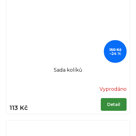
150 Kč
–24 %
Sada kolíků
Vyprodáno
Detail
113 Kč