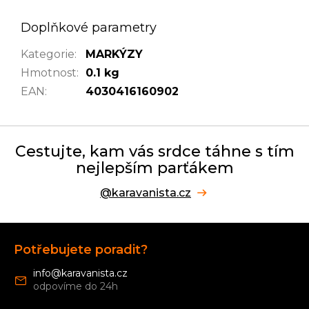
Doplňkové parametry
Kategorie
:
MARKÝZY
Hmotnost
:
0.1 kg
EAN
:
4030416160902
Cestujte, kam vás srdce táhne s tím
nejlepším parťákem
@karavanista.cz
Z
á
Potřebujete poradit?
p
a
info
@
karavanista.cz
t
í