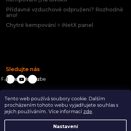
Přídavné vzduchové odpružení? Rozhodně
ano!
Chytré kempování = iNetX panel
Facebook
Sledujte nás
Facebook
karavanista.cz
YouTube
Tento web používá soubory cookie. Dalším
Odstoupit od smlouvy
procházením tohoto webu vyjadřujete souhlas s
jejich používáním.. Více informací
zde
.
Nastavení