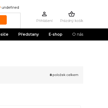
undefined
Prázdný košík
NÁKUPNÍ
KOŠÍK
siče
Předstany
E-shop
O nás
Kontak
8
položek celkem