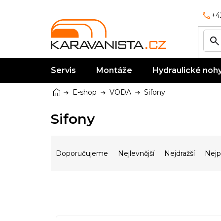
Přejít
na
+4
obsah
Servis
Montáže
Hydraulické noh
Domů
E-shop
VODA
Sifony
Sifony
Ř
a
Doporučujeme
Nejlevnější
Nejdražší
Nejp
z
e
n
í
p
V
r