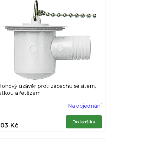
ifonový uzávěr proti zápachu se sítem,
átkou a řetězem
Na objednání
Do košíku
03 Kč