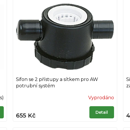
Sifon se 2 přístupy a sítkem pro AW
S
potrubní systém
z
s)
Vyprodáno
Detail
655 Kč
4