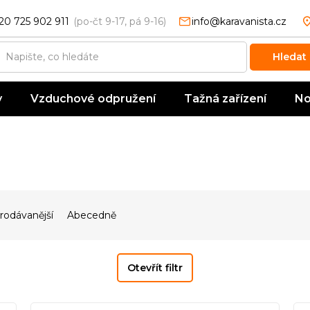
20 725 902 911
info@karavanista.cz
Hledat
y
Vzduchové odpružení
Tažná zařízení
No
rodávanější
Abecedně
Otevřít filtr