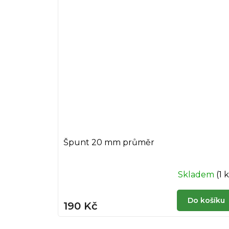
z
5
hvězdiček.
Špunt 20 mm průměr
Skladem
(1 
Do košíku
190 Kč