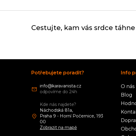
Cestujte, kam vás srdce táhne
Z
á
Potřebujete poradit?
Info p
p
a
info
@
karavanista.cz
O nás
t
í
Blog
Hodno
Kde nás najdete?
Náchodská 81a,
Konta
Praha 9 - Horní Počernice, 193
Dopra
00
Zobrazit na mapě
Obcho