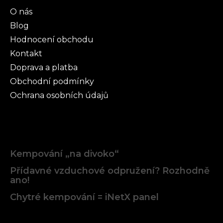
O nás
Blog
Hodnocení obchodu
Kontakt
Doprava a platba
Obchodní podmínky
Ochrana osobních údajů
Články
Kempování „na divoko“
Přídavné vzduchové odpružení? Rozhodně
ano!
Chytré kempování = iNetX panel