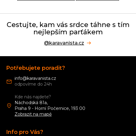
Cestujte, kam vás srdce táhne s tím
nejlepším parťákem
@karavanista.cz
Z
á
Potřebujete poradit?
p
a
info
@
karavanista.cz
t
í
Kde nás najdete?
Náchodská 81a,
Praha 9 - Horní Počernice, 193 00
Zobrazit na mapě
Info pro Vás?