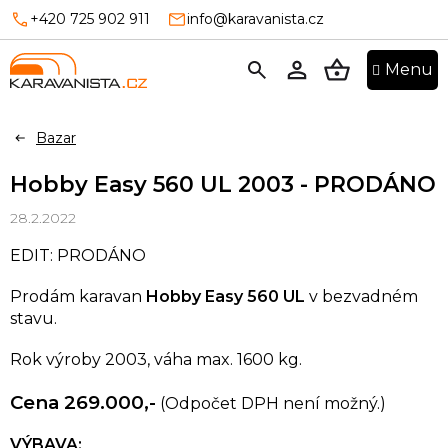
Přejít
+420 725 902 911
info@karavanista.cz
na
obsah
NÁKUPNÍ
KOŠÍK
Bazar
Hobby Easy 560 UL 2003 - PRODÁNO
28.2.2022
EDIT: PRODÁNO
Prodám karavan
Hobby Easy 560 UL
v bezvadném
stavu.
Rok výroby 2003, váha max. 1600 kg.
Cena 269.000,-
(Odpočet DPH není možný.)
VÝBAVA: