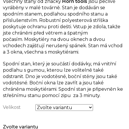
Všechny stany od značky
Horn tools
jsou pečlivě
vyráběny v malé továrně. Stan je dodáván se
spodním stanem, podlahou spodního stanu a
příslušenstvím. Robustní polyesterová stříška
poskytuje ochranu proti dešti. Vstup je zdola, takže
jste chráněni před větrem a špatným
počasím. Moskytiéry na dvou oknech a dvou
vchodech zajišťují nerušený spánek. Stan má vchod
a 3 okna, všechna s moskytiérami.
Spodní stan, který je součástí dodávky, má vnitřní
podlahu s gumou, kterou lze volitelně také
odstranit. Dno je vodotěsné, boční stěny jsou také
vodotěsné. Boční okna lze zavřít a jsou také
chráněna moskytiérami. Spodní stan je připevněn ke
střešnímu stanu pomocí zipu za 3 minuty.
Velikost
Zvolte variantu