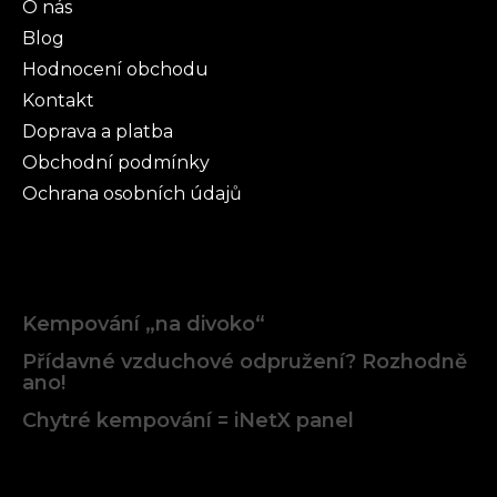
O nás
Blog
Hodnocení obchodu
Kontakt
Doprava a platba
Obchodní podmínky
Ochrana osobních údajů
Články
Kempování „na divoko“
Přídavné vzduchové odpružení? Rozhodně
ano!
Chytré kempování = iNetX panel