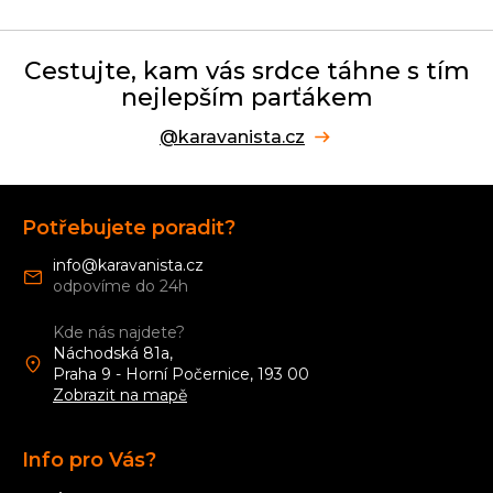
Cestujte, kam vás srdce táhne s tím
nejlepším parťákem
@karavanista.cz
Z
á
Potřebujete poradit?
p
a
info
@
karavanista.cz
t
í
Kde nás najdete?
Náchodská 81a,
Praha 9 - Horní Počernice, 193 00
Zobrazit na mapě
Info pro Vás?