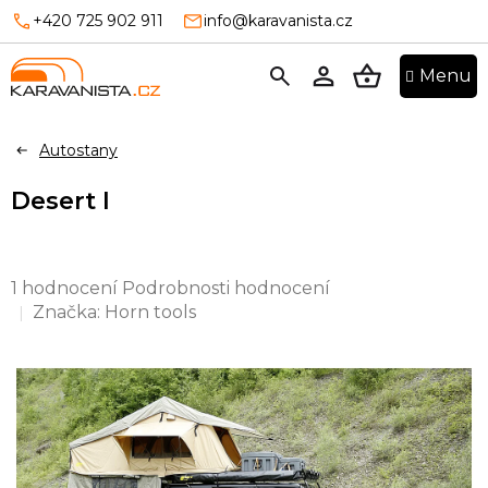
Přejít
+420 725 902 911
info@karavanista.cz
na
obsah
NÁKUPNÍ
KOŠÍK
Autostany
Desert I
Průměrné
1 hodnocení
Podrobnosti hodnocení
hodnocení
Značka:
Horn tools
produktu
je
5,0
z
5
hvězdiček.