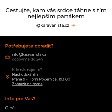
Cestujte, kam vás srdce táhne s tím
nejlepším parťákem
@karavanista.cz
Z
á
Potřebujete poradit?
p
a
info
@
karavanista.cz
t
í
Kde nás najdete?
Náchodská 81a,
Praha 9 - Horní Počernice, 193 00
Zobrazit na mapě
Info pro Vás?
O nás