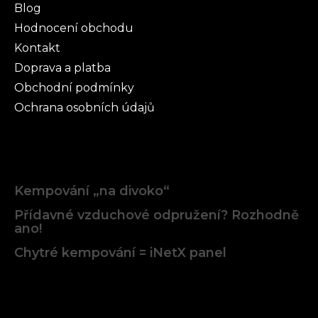
Blog
Hodnocení obchodu
Kontakt
Doprava a platba
Obchodní podmínky
Ochrana osobních údajů
Články
Kempování „na divoko“
Přídavné vzduchové odpružení? Rozhodně
ano!
Chytré kempování = iNetX panel
Facebook