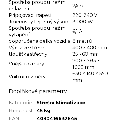
Spotřeba proudu, režim
7,5 A
chlazení
Připojovací napětí
220, 240 V
Jmenovitý tepelný výkon
3 000 W
Spotřeba proudu, režim
6,1 A
vytápění
doporučená délka vozidla
8 metrů
Výřez ve střeše
400 x 400 mm
tloušťka střechy
25 - 60 mm
700 × 283 ×
Vnější rozměry
1090 mm
630 × 140 × 550
Vnitřní rozměry
mm
Doplňkové parametry
Kategorie
:
Střešní klimatizace
Hmotnost
:
45 kg
EAN
:
4030416632645