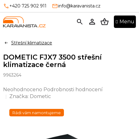
Přejít
+420 725 902 911
info@karavanista.cz
na
obsah
NÁKUPNÍ
KOŠÍK
Střešní klimatizace
DOMETIC FJX7 3500 střešní
klimatizace černá
9963264
Průměrné
Neohodnoceno
Podrobnosti hodnocení
hodnocení
Značka:
Dometic
produktu
je
Rádi vám namontujeme
0,0
z
5
hvězdiček.