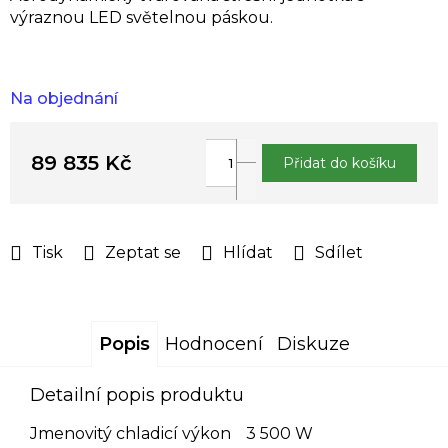
výraznou LED světelnou páskou.
Na objednání
89 835 Kč
Přidat do košíku
Měrná
cena:
Tisk
Zeptat se
Hlídat
Sdílet
Popis
Hodnocení
Diskuze
Detailní popis produktu
Jmenovitý chladicí výkon
3 500 W