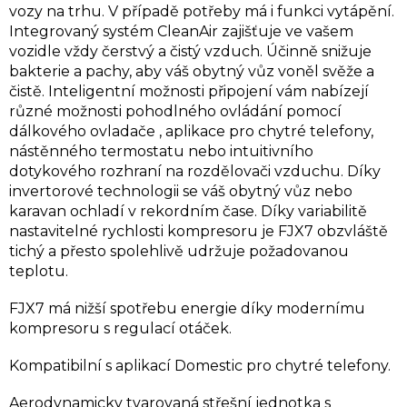
vozy na trhu. V případě potřeby má i funkci vytápění.
Integrovaný systém CleanAir zajišťuje ve vašem
vozidle vždy čerstvý a čistý vzduch. Účinně snižuje
bakterie a pachy, aby váš obytný vůz voněl svěže a
čistě. Inteligentní možnosti připojení vám nabízejí
různé možnosti pohodlného ovládání pomocí
dálkového ovladače , aplikace pro chytré telefony,
nástěnného termostatu nebo intuitivního
dotykového rozhraní na rozdělovači vzduchu. Díky
invertorové technologii se váš obytný vůz nebo
karavan ochladí v rekordním čase. Díky variabilitě
nastavitelné rychlosti kompresoru je FJX7 obzvláště
tichý a přesto spolehlivě udržuje požadovanou
teplotu.
FJX7 má nižší spotřebu energie díky modernímu
kompresoru s regulací otáček.
Kompatibilní s aplikací Domestic pro chytré telefony.
Aerodynamicky tvarovaná střešní jednotka s