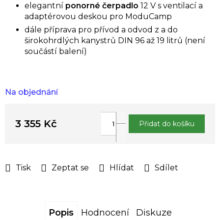
elegantní
ponorné čerpadlo
12 V s ventilací a
adaptérovou deskou pro ModuCamp
dále příprava pro přívod a odvod z a do
širokohrdlých kanystrů DIN 96 až 19 litrů (není
součástí balení)
Na objednání
3 355 Kč
Přidat do košíku
Měrná
cena:
Tisk
Zeptat se
Hlídat
Sdílet
Popis
Hodnocení
Diskuze