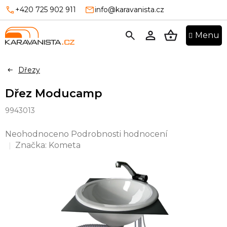
Přejít
+420 725 902 911
info@karavanista.cz
na
obsah
NÁKUPNÍ
KOŠÍK
Dřezy
Dřez Moducamp
9943013
Průměrné
Neohodnoceno
Podrobnosti hodnocení
hodnocení
Značka:
Kometa
produktu
je
0,0
z
5
hvězdiček.