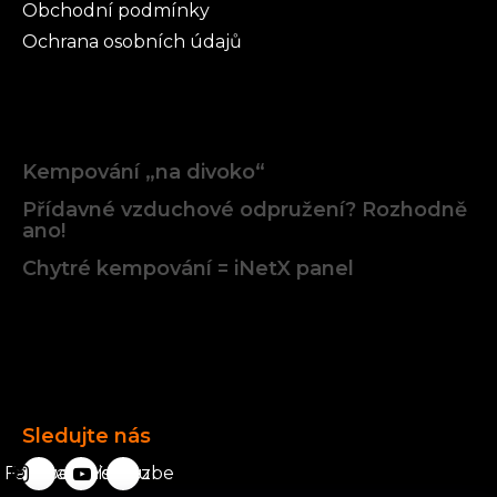
Obchodní podmínky
Ochrana osobních údajů
Články
Kempování „na divoko“
Přídavné vzduchové odpružení? Rozhodně
ano!
Chytré kempování = iNetX panel
Facebook
Sledujte nás
Facebook
karavanista.cz
YouTube