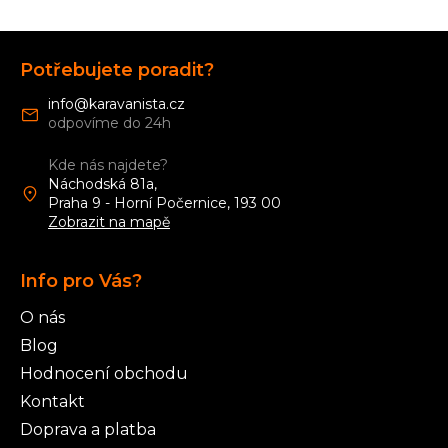
Z
á
Potřebujete poradit?
p
a
info
@
karavanista.cz
t
í
Kde nás najdete?
Náchodská 81a,
Praha 9 - Horní Počernice, 193 00
Zobrazit na mapě
Info pro Vás?
O nás
Blog
Hodnocení obchodu
Kontakt
Doprava a platba