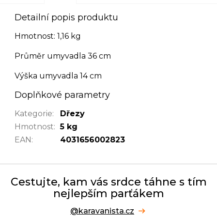
Detailní popis produktu
Hmotnost: 1,16 kg
Průměr umyvadla 36 cm
Výška umyvadla 14 cm
Doplňkové parametry
Kategorie
:
Dřezy
Hmotnost
:
5 kg
EAN
:
4031656002823
Cestujte, kam vás srdce táhne s tím
nejlepším parťákem
@karavanista.cz