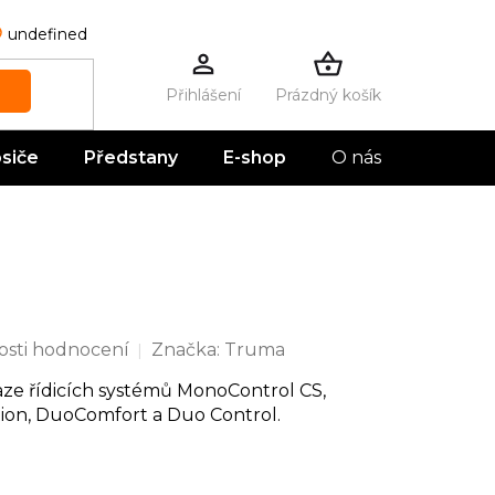
undefined
Prázdný košík
NÁKUPNÍ
KOŠÍK
siče
Předstany
E-shop
O nás
Kontak
sti hodnocení
Značka:
Truma
aze řídicích systémů MonoControl CS,
ion, DuoComfort a Duo Control.