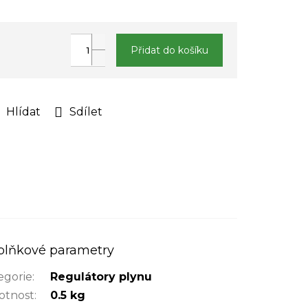
Přidat do košíku
Hlídat
Sdílet
plňkové parametry
egorie
:
Regulátory plynu
tnost
:
0.5 kg