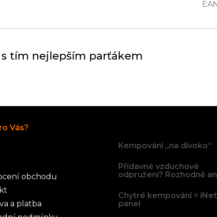
EA
 s tím nejlepším parťákem
Články
ro Vás?
Kempování „na divoko“
Přídavné vzduchové
odpružení? Rozhodně an
cení obchodu
kt
Chytré kempování = iNe
va a platba
panel