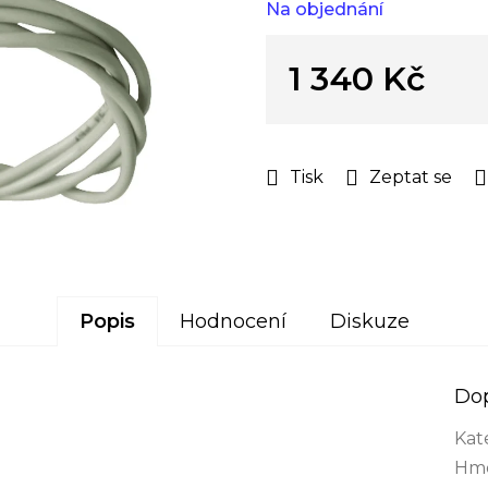
Na objednání
hvězdiček.
1 340 Kč
Měrná
cena:
Tisk
Zeptat se
Popis
Hodnocení
Diskuze
Do
Kat
Hmo