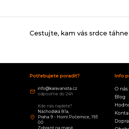
Cestujte, kam vás srdce táhne
Z
á
Potřebujete poradit?
Info p
p
a
info
@
karavanista.cz
O nás
t
í
Blog
Hodno
Kde nás najdete?
Náchodská 81a,
Konta
Praha 9 - Horní Počernice, 193
Dopra
00
Zobrazit na mapě