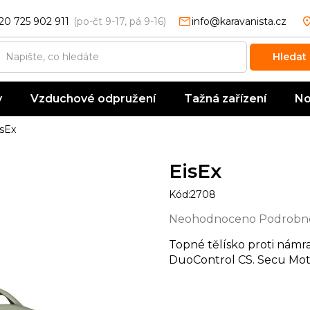
20 725 902 911
info@karavanista.cz
Hledat
y
Vzduchové odpružení
Tažná zařízení
No
isEx
EisEx
Kód:
2708
Průměrné
Neohodnoceno
Podrobno
hodnocení
Topné tělísko proti námr
produktu
DuoControl CS. Secu Mot
je
0,0
z
5