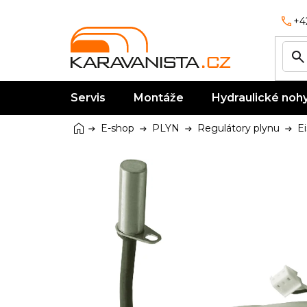
Přejít
na
+4
obsah
Servis
Montáže
Hydraulické noh
Domů
E-shop
PLYN
Regulátory plynu
E