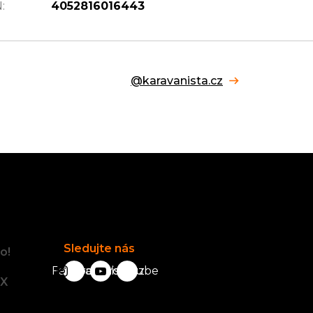
N
:
4052816016443
@karavanista.cz
Facebook
Sledujte nás
o!
Facebook
karavanista.cz
YouTube
tX