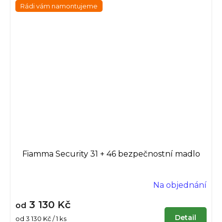
Rádi vám namontujeme
Fiamma Security 31 + 46 bezpečnostní madlo
Na objednání
3 130 Kč
od
Detail
Měrná
od 3 130 Kč / 1 ks