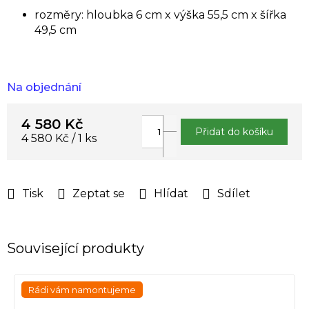
rozměry: hloubka 6 cm x výška 55,5 cm x šířka
49,5 cm
Na objednání
4 580 Kč
Přidat do košíku
Měrná
4 580 Kč / 1 ks
cena:
Tisk
Zeptat se
Hlídat
Sdílet
Související produkty
Rádi vám namontujeme