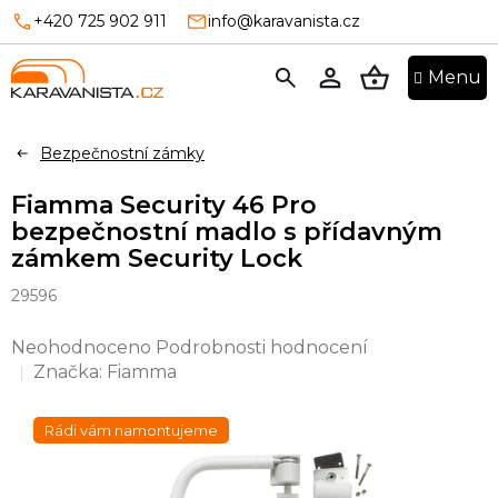
Přejít
+420 725 902 911
info@karavanista.cz
na
obsah
NÁKUPNÍ
KOŠÍK
Bezpečnostní zámky
Fiamma Security 46 Pro
bezpečnostní madlo s přídavným
zámkem Security Lock
29596
Průměrné
Neohodnoceno
Podrobnosti hodnocení
hodnocení
Značka:
Fiamma
produktu
je
Rádi vám namontujeme
0,0
z
5