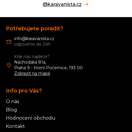
@karavanista.cz
Z
á
Potřebujete poradit?
p
a
info
@
karavanista.cz
t
í
Kde nás najdete?
Náchodská 81a,
Praha 9 - Horní Počernice, 193 00
Zobrazit na mapě
Info pro Vás?
O nás
Blog
Hodnocení obchodu
Kontakt