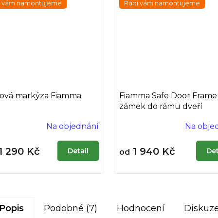
i vám namontujeme
Rádi vám namontujeme
ová markýza Fiamma
Fiamma Safe Door Frame
zámek do rámu dveří
Na objednání
Na obje
1 290 Kč
1 940 Kč
Detail
Det
od
Popis
Podobné (7)
Hodnocení
Diskuz