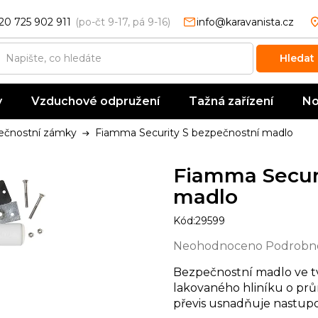
20 725 902 911
info@karavanista.cz
Hledat
y
Vzduchové odpružení
Tažná zařízení
No
ečnostní zámky
Fiamma Security S bezpečnostní madlo
Fiamma Securi
madlo
Kód:
29599
Průměrné
Neohodnoceno
Podrobno
hodnocení
Bezpečnostní madlo ve t
produktu
lakovaného hliníku o p
je
převis usnadňuje nastupo
0,0