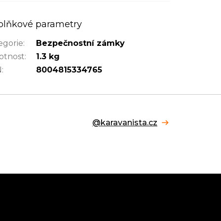
plňkové parametry
egorie
:
Bezpečnostní zámky
tnost
:
1.3 kg
N
:
8004815334765
@karavanista.cz
Facebook