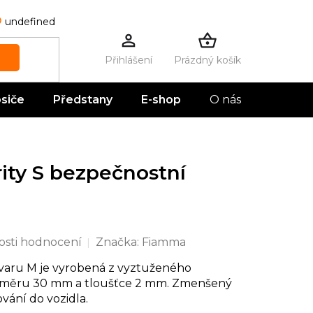
undefined
Prázdný košík
NÁKUPNÍ
KOŠÍK
siče
Předstany
E-shop
O nás
Kontak
ty S bezpečnostní
sti hodnocení
Značka:
Fiamma
varu M je vyrobená z vyztuženého
růměru 30 mm a tloušťce 2 mm. Zmenšený
vání do vozidla.