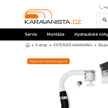
Přejít
na
+4
obsah
Servis
Montáže
Hydraulické noh
Domů
E-shop
EXTERIÉR KARAVANU
Bezp
Rádi vám namontujeme