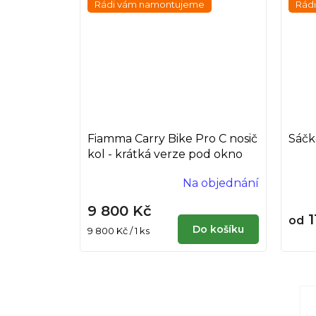
Rádi vám namontujeme
Rád
Fiamma Carry Bike Pro C nosič
Sáčk
kol - krátká verze pod okno
Na objednání
9 800 Kč
1
od
Do košíku
Měrná
9 800 Kč / 1 ks
cena: