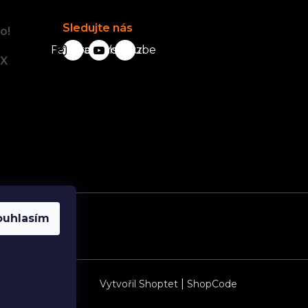
Sledujte nás
o!
Facebook
karavanista.cz
YouTube
tX
ouhlasím
|
Vytvořil Shoptet
ShopCode