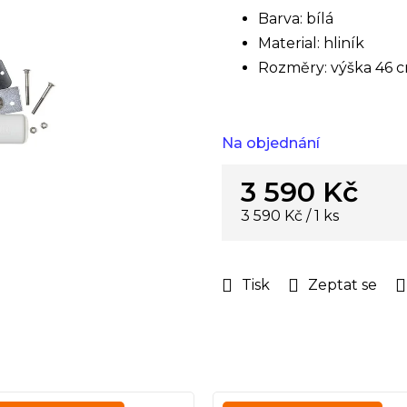
z
Barva: bílá
5
Material: hliník
hvězdiček.
Rozměry: výška 46 c
Na objednání
3 590 Kč
Měrná
3 590 Kč / 1 ks
cena:
Tisk
Zeptat se