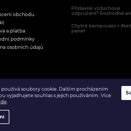
Přídavné vzduchové
odpružení? Rozhodně an
cení obchodu
kt
Chytré kempování = iNe
va a platba
panel
dní podmínky
na osobních údajů
 používá soubory cookie. Dalším procházením
S
u vyjadřujete souhlas s jejich používáním.. Více
zde
.
ní
yhrazena.