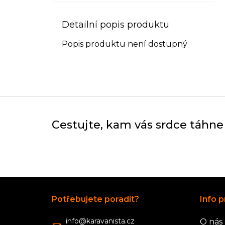
Detailní popis produktu
Popis produktu není dostupný
Cestujte, kam vás srdce táhne
Z
á
Potřebujete poradit?
Info p
p
a
info
@
karavanista.cz
O nás