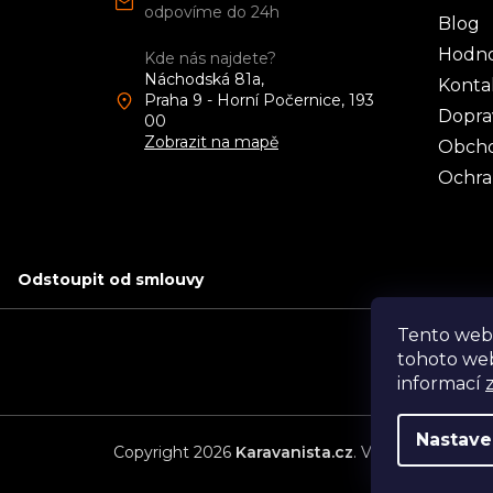
t
í
Blog
Hodno
Kde nás najdete?
Náchodská 81a,
Konta
Praha 9 - Horní Počernice, 193
Dopra
00
Zobrazit na mapě
Obcho
Ochra
Odstoupit od smlouvy
Tento web
tohoto web
informací
Nastave
Copyright 2026
Karavanista.cz
. Všechna práva v