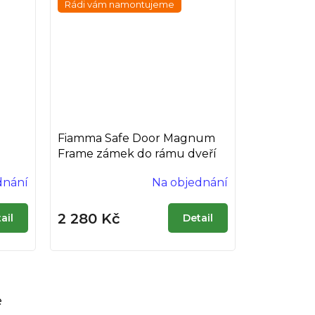
Rádi vám namontujeme
Fiamma Safe Door Magnum
Frame zámek do rámu dveří
dnání
Na objednání
2 280 Kč
ail
Detail
e