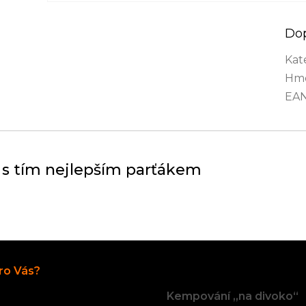
Do
Kat
Hmo
EA
 s tím nejlepším parťákem
Články
ro Vás?
Kempování „na divoko“