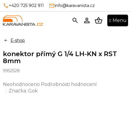
Přejít
+420 725 902 911
info@karavanista.cz
na
obsah
NÁKUPNÍ
KOŠÍK
E-shop
konektor přímý G 1/4 LH-KN x RST
8mm
9952528
Průměrné
Neohodnoceno
Podrobnosti hodnocení
hodnocení
Značka:
Gok
produktu
je
0,0
z
5
hvězdiček.