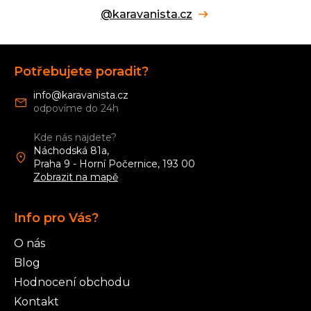
@karavanista.cz
Z
á
Potřebujete poradit?
p
a
info
@
karavanista.cz
t
í
Kde nás najdete?
Náchodská 81a,
Praha 9 - Horní Počernice, 193 00
Zobrazit na mapě
Info pro Vás?
O nás
Blog
Hodnocení obchodu
Kontakt