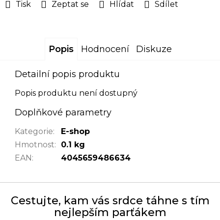
Tisk
Zeptat se
Hlídat
Sdílet
Popis
Hodnocení
Diskuze
Detailní popis produktu
Popis produktu není dostupný
Doplňkové parametry
Kategorie
:
E-shop
Hmotnost
:
0.1 kg
EAN
:
4045659486634
Cestujte, kam vás srdce táhne s tím
nejlepším parťákem