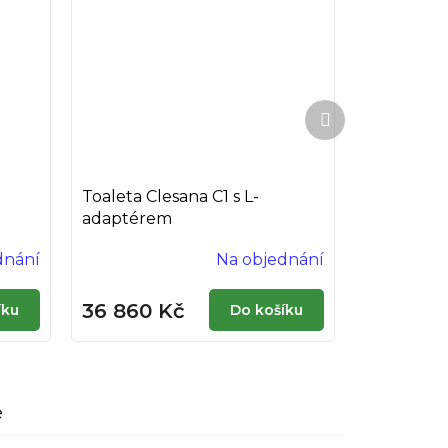
Další
produkt
Toaleta Clesana C1 s L-
adaptérem
dnání
Na objednání
36 860 Kč
íku
Do košíku
e