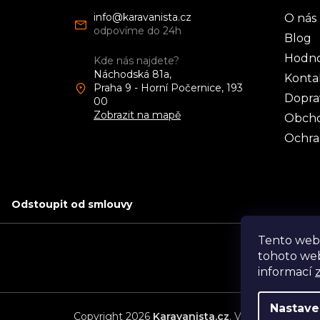
a
info
@
karavanista.cz
O nás
t
í
Blog
Hodno
Kde nás najdete?
Náchodská 81a,
Konta
Praha 9 - Horní Počernice, 193
Dopra
00
Zobrazit na mapě
Obcho
Ochra
Odstoupit od smlouvy
Tento web
tohoto web
informací
Nastave
Copyright 2026
Karavanista.cz
. Všechna práva v