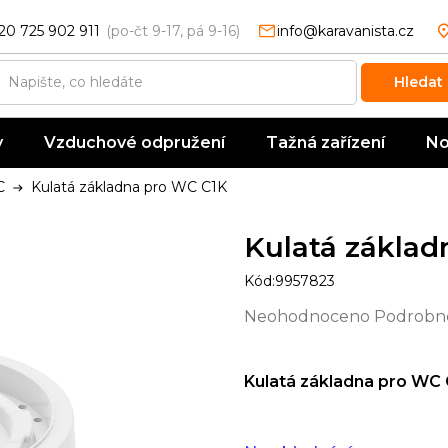
20 725 902 911
info@karavanista.cz
Hledat
y
Vzduchové odpružení
Tažná zařízení
No
C
Kulatá základna pro WC C1K
Kulatá základ
Kód:
9957823
Průměrné
Neohodnoceno
Podrobno
hodnocení
produktu
Kulatá základna pro WC 
je
0,0
z
5