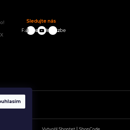
Sledujte nás
o!
Facebook
karavanista.cz
YouTube
tX
ouhlasím
|
Vytvořil Shoptet
ShopCode