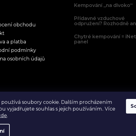
Kempování „na divoko“
Přídavné vzduchové
odpružení? Rozhodně an
cení obchodu
kt
Chytré kempování = iNe
va a platba
panel
dní podmínky
na osobních údajů
 používá soubory cookie. Dalším procházením
S
u vyjadřujete souhlas s jejich používáním.. Více
zde
.
ní
yhrazena.