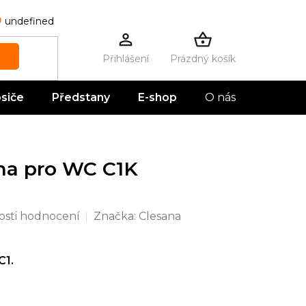
undefined
Prázdný košík
NÁKUPNÍ
KOŠÍK
siče
Předstany
E-shop
O nás
Kontak
na pro WC C1K
sti hodnocení
Značka:
Clesana
C1.