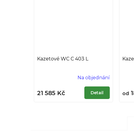
Kazetové WC C 403 L
Kaze
Na objednání
21 585 Kč
1
Detail
od