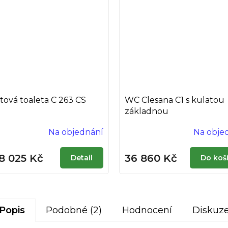
tová toaleta C 263 CS
WC Clesana C1 s kulatou
základnou
Na objednání
Na obje
8 025 Kč
36 860 Kč
Detail
Do koš
Popis
Podobné (2)
Hodnocení
Diskuz