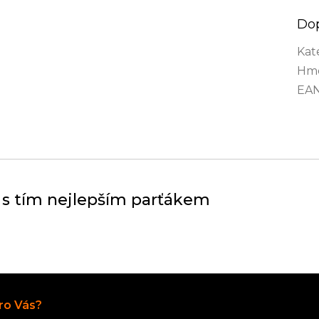
Do
Kat
Hmo
EA
 s tím nejlepším parťákem
Články
ro Vás?