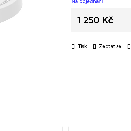
Na objednání
hvězdiček.
1 250 Kč
Měrná
cena:
Tisk
Zeptat se