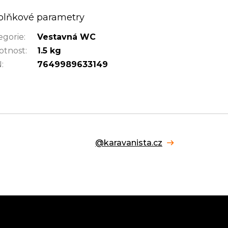
plňkové parametry
egorie
:
Vestavná WC
tnost
:
1.5 kg
N
:
7649989633149
@karavanista.cz
Facebook