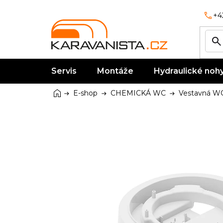
Přejít
na
+4
obsah
Servis
Montáže
Hydraulické noh
Domů
E-shop
CHEMICKÁ WC
Vestavná W