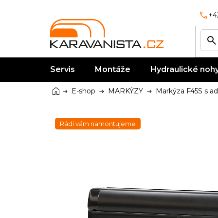
Přejít
na
+4
obsah
Servis
Montáže
Hydraulické noh
Domů
E-shop
MARKÝZY
Markýza F45S s a
Rádi vám namontujeme