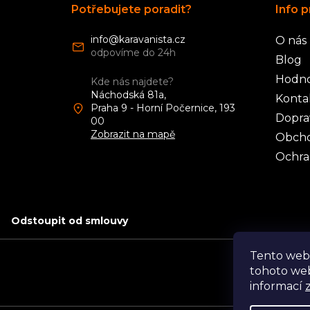
á
Potřebujete poradit?
Info p
p
a
info
@
karavanista.cz
O nás
t
í
Blog
Hodno
Kde nás najdete?
Náchodská 81a,
Konta
Praha 9 - Horní Počernice, 193
Dopra
00
Zobrazit na mapě
Obcho
Ochra
Odstoupit od smlouvy
Tento web
tohoto web
informací