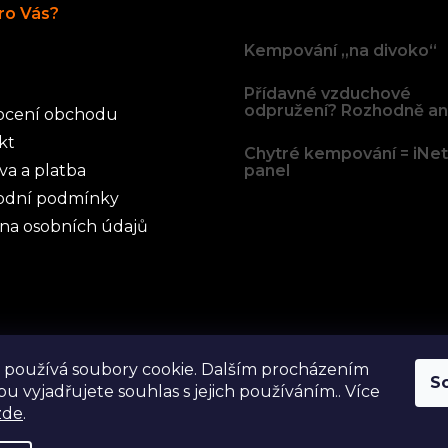
Články
ro Vás?
Kempování „na divoko“
Přídavné vzduchové
odpružení? Rozhodně an
cení obchodu
kt
Chytré kempování = iNe
va a platba
panel
dní podmínky
na osobních údajů
 používá soubory cookie. Dalším procházením
S
u vyjadřujete souhlas s jejich používáním.. Více
zde
.