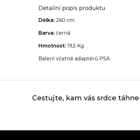
Detailní popis produktu
Délka:
260 cm
Barva:
černá
Hmotnost:
19,5 Kg
Balení včetně adaptérů PSA
Cestujte, kam vás srdce táhne
Z