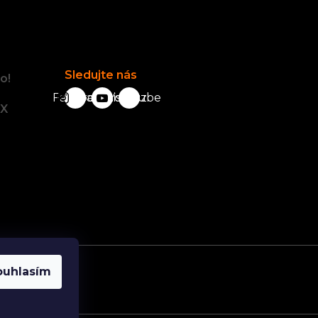
Facebook
Sledujte nás
o!
Facebook
karavanista.cz
YouTube
tX
ouhlasím