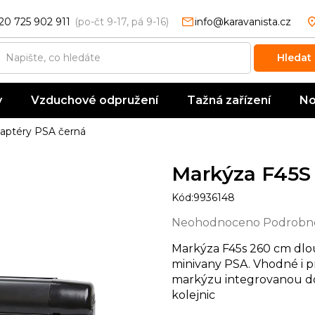
20 725 902 911
info@karavanista.cz
Hledat
y
Vzduchové odpružení
Tažná zařízení
No
daptéry PSA černá
Markýza F45S 
Kód:
9936148
Průměrné
Neohodnoceno
Podrobno
hodnocení
Markýza F45s 260 cm dlo
produktu
minivany PSA.
Vhodné i p
je
markýzu integrovanou do 
0,0
kolejnic
z
5