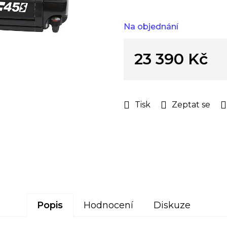
hvězdiček.
Na objednání
23 390 Kč
Měrná
cena:
Tisk
Zeptat se
Popis
Hodnocení
Diskuze