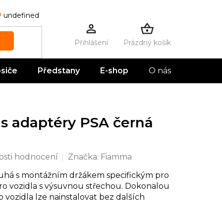
undefined
Prázdný košík
NÁKUPNÍ
KOŠÍK
siče
Předstany
E-shop
O nás
Kontak
s adaptéry PSA černá
sti hodnocení
Značka:
Fiamma
uhá s montážním držákem specifickým pro
ro vozidla s výsuvnou střechou.
Dokonalou
vozidla lze nainstalovat bez dalších