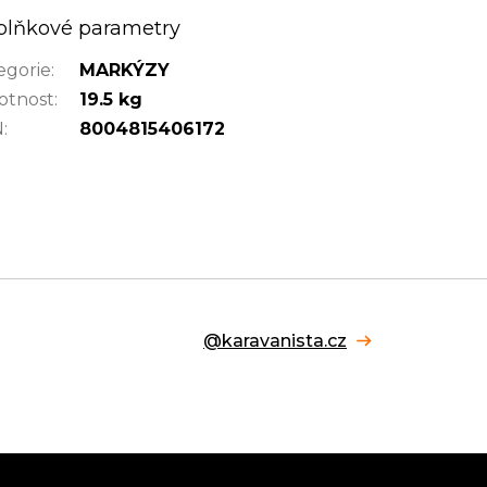
plňkové parametry
egorie
:
MARKÝZY
tnost
:
19.5 kg
N
:
8004815406172
@karavanista.cz