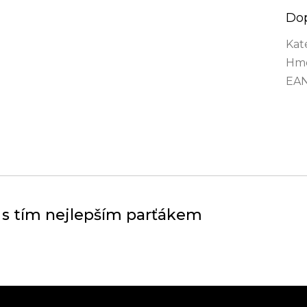
Do
Kat
Hmo
EA
 s tím nejlepším parťákem