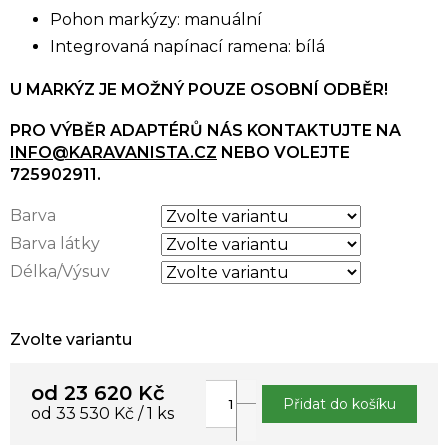
Pohon markýzy: manuální
Integrovaná napínací ramena: bílá
U MARKÝZ JE MOŽNÝ POUZE OSOBNÍ ODBĚR!
PRO VÝBĚR ADAPTÉRŮ NÁS KONTAKTUJTE NA
INFO@KARAVANISTA.CZ
NEBO VOLEJTE
725902911.
Barva
Barva látky
Délka/Výsuv
Zvolte variantu
od
23 620 Kč
Přidat do košíku
Měrná
od 33 530 Kč / 1 ks
cena: