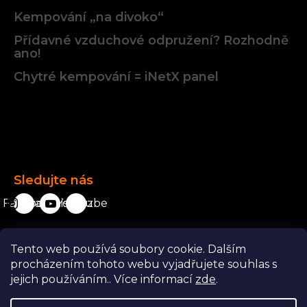
Kempování „na divoko“
Přídavné vzduchové odpružení? Rozhodně
ano!
Chytré kempování = iNetX panel
Facebook
Sledujte nás
Facebook
karavanista.cz
YouTube
Tento web používá soubory cookie. Dalším
Odstoupit od smlouvy
procházením tohoto webu vyjadřujete souhlas s
jejich používáním.. Více informací
zde
.