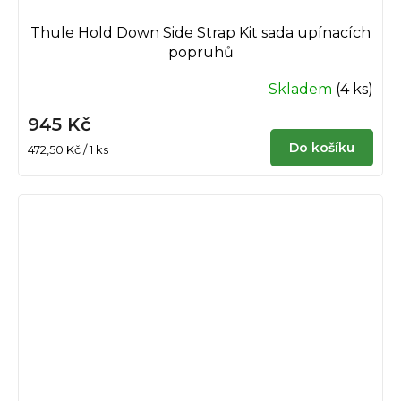
Thule Hold Down Side Strap Kit sada upínacích
popruhů
Skladem
(4 ks)
945 Kč
Do košíku
Měrná
472,50 Kč / 1 ks
cena: