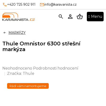
Přejít
+420 725 902 911
info@karavanista.cz
na
obsah
NÁKUPNÍ
KOŠÍK
MARKÝZY
Thule Omnistor 6300 střešní
markýza
Průměrné
Neohodnoceno
Podrobnosti hodnocení
hodnocení
Značka:
Thule
produktu
je
Rádi vám namontujeme
0,0
z
5
hvězdiček.