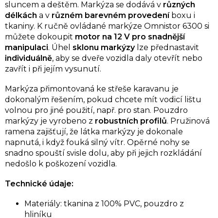
sluncem a deštěm. Markýza se dodává v
různých
délkách
a v
různém barevném provedení
boxu i
tkaniny. K ručně ovládané markýze Omnistor 6300 si
můžete dokoupit
motor na 12 V pro snadnější
manipulaci
. Úhel
sklonu markýzy
lze přednastavit
individuálně
, aby se dveře vozidla daly otevřít nebo
zavřít i při jejím vysunutí.
Markýza přimontovaná ke střeše karavanu je
dokonalým řešením, pokud chcete mít vodicí lištu
volnou pro jiné použití, např. pro stan. Pouzdro
markýzy je vyrobeno z
robustních profilů
. Pružinová
ramena zajišťují, že látka markýzy je dokonale
napnutá, i když fouká silný vítr. Opěrné nohy se
snadno spouští svisle dolu, aby při jejich rozkládání
nedošlo k poškození vozidla.
Technické údaje:
Materiály: tkanina z 100% PVC, pouzdro z
hliníku