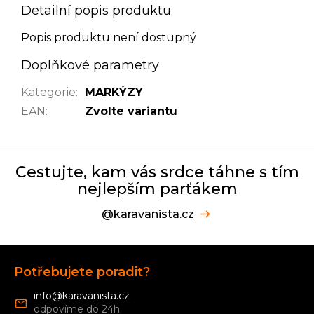
Detailní popis produktu
Popis produktu není dostupný
Doplňkové parametry
Kategorie
:
MARKÝZY
EAN
:
Zvolte variantu
Cestujte, kam vás srdce táhne s tím
nejlepším parťákem
@karavanista.cz
Z
á
Potřebujete poradit?
p
a
info
@
karavanista.cz
t