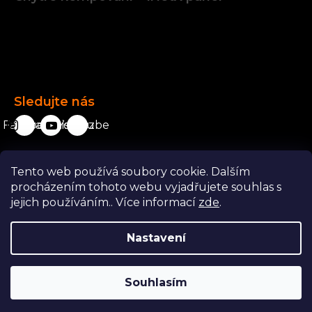
Facebook
Sledujte nás
Facebook
karavanista.cz
YouTube
Tento web používá soubory cookie. Dalším
Odstoupit od smlouvy
procházením tohoto webu vyjadřujete souhlas s
jejich používáním.. Více informací
zde
.
Nastavení
Copyright 2026
Karavanista.cz
. Všechna práva vyhrazena.
Souhlasím
|
Vytvořil Shoptet
ShopCode