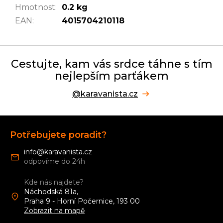
Hmotnost
:
0.2 kg
EAN
:
4015704210118
Cestujte, kam vás srdce táhne s tím
nejlepším parťákem
@karavanista.cz
Z
á
Potřebujete poradit?
p
a
info
@
karavanista.cz
t
í
Kde nás najdete?
Náchodská 81a,
Praha 9 - Horní Počernice, 193 00
Zobrazit na mapě