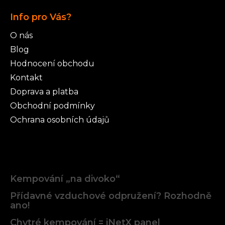
Info pro Vás?
O nás
Blog
Hodnocení obchodu
Kontakt
Doprava a platba
Obchodní podmínky
Ochrana osobních údajů
Články
Kempování „na divoko“
Přídavné vzduchové odpružení? Rozhodně
ano!
Chytré kempování = iNetX panel