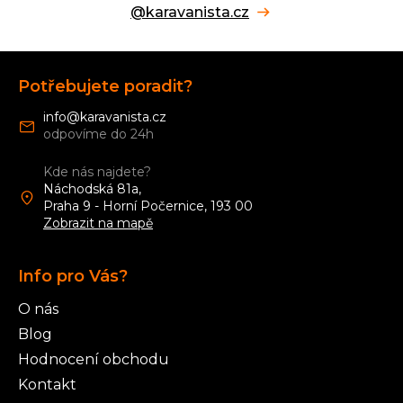
@karavanista.cz
Z
á
Potřebujete poradit?
p
a
info
@
karavanista.cz
t
í
Kde nás najdete?
Náchodská 81a,
Praha 9 - Horní Počernice, 193 00
Zobrazit na mapě
Info pro Vás?
O nás
Blog
Hodnocení obchodu
Kontakt