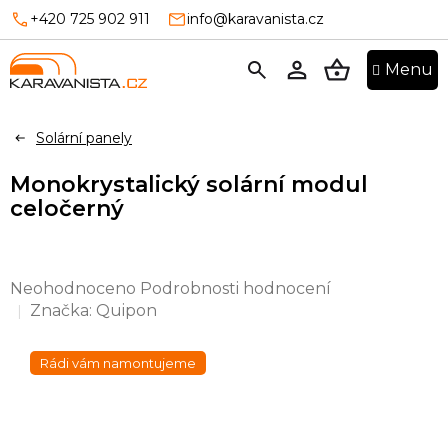
Přejít
+420 725 902 911
info@karavanista.cz
na
obsah
NÁKUPNÍ
KOŠÍK
Solární panely
Monokrystalický solární modul
celočerný
Průměrné
Neohodnoceno
Podrobnosti hodnocení
hodnocení
Značka:
Quipon
produktu
je
Rádi vám namontujeme
0,0
z
5
hvězdiček.