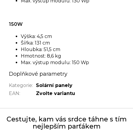
Max. výstup modulu: 130 Wp
150W
Výška: 4,5 cm
Šířka: 131 cm
Hloubka: 51,5 cm
Hmotnost: 8,6 kg
Max. výstup modulu: 150 Wp
Doplňkové parametry
Kategorie
:
Solární panely
EAN
:
Zvolte variantu
Cestujte, kam vás srdce táhne s tím
nejlepším parťákem