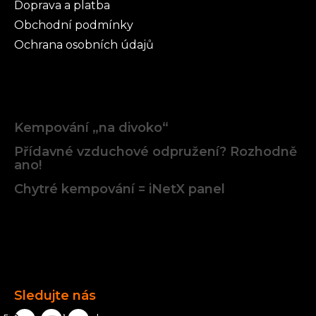
Doprava a platba
Obchodní podmínky
Ochrana osobních údajů
Články
Kempování „na divoko“
Přídavné vzduchové odpružení? Rozhodně
ano!
Chytré kempování = iNetX panel
Facebook
Sledujte nás