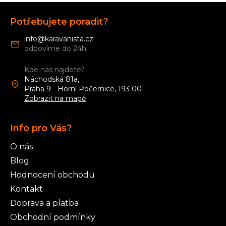
Z
á
Potřebujete poradit?
p
a
info
@
karavanista.cz
t
í
Kde nás najdete?
Náchodská 81a,
Praha 9 - Horní Počernice, 193 00
Zobrazit na mapě
Info pro Vás?
O nás
Blog
Hodnocení obchodu
Kontakt
Doprava a platba
Obchodní podmínky