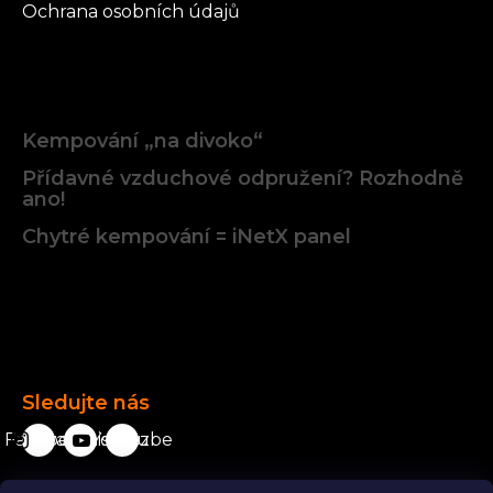
Ochrana osobních údajů
Články
Kempování „na divoko“
Přídavné vzduchové odpružení? Rozhodně
ano!
Chytré kempování = iNetX panel
Facebook
Sledujte nás
Facebook
karavanista.cz
YouTube