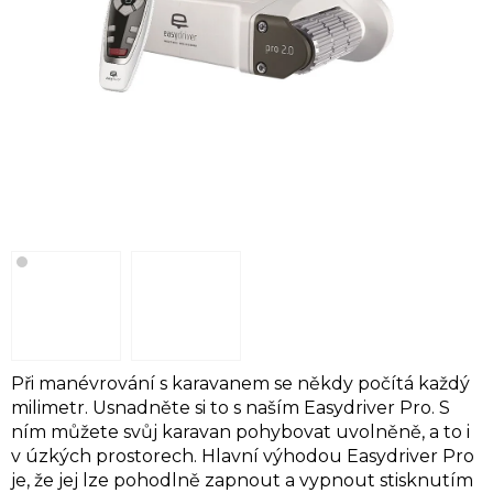
Při manévrování s karavanem se někdy počítá každý
milimetr. Usnadněte si to s naším Easydriver Pro. S
ním můžete svůj karavan pohybovat uvolněně, a to i
v úzkých prostorech. Hlavní výhodou Easydriver Pro
je, že jej lze pohodlně zapnout a vypnout stisknutím