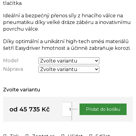
tlačítka.
Ideální a bezpečný přenos síly z hnacího válce na
pneumatiku díky velké dráze záběru a inovativnímu
povrchu válce.
Díky optimální a unikátní high-tech směsi materiálů
šetří Easydriver hmotnost a účinně zabraňuje korozi.
Model
Náprava
Zvolte variantu
od
45 735 Kč
Přidat do košíku
Měrná
cena: