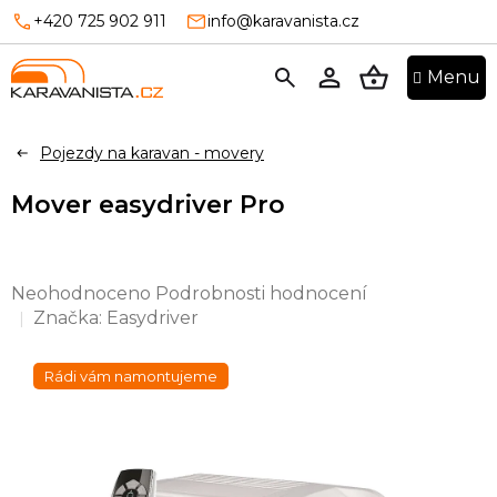
Přejít
+420 725 902 911
info@karavanista.cz
na
obsah
NÁKUPNÍ
KOŠÍK
Pojezdy na karavan - movery
Mover easydriver Pro
Průměrné
Neohodnoceno
Podrobnosti hodnocení
hodnocení
Značka:
Easydriver
produktu
je
Rádi vám namontujeme
0,0
z
5
hvězdiček.