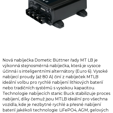
Nová nabíječka Dometic Büttner řady MT LB je
výkonná stejnosměrná nabíječka, která je vysoce
účinná i s inteligentními alternátory (Euro 6). Vysoké
nabíjecí proudy (až 80 A) činí z nabíječek MTLB
ideální volbu pro rychlé nabíjení lithiových baterií
nebo tradičních systémů s vysokou kapacitou.
Technologie nabíjecích stanic Buck stabilizuje proces
nabíjení, díky čemuž jsou MTLB ideální pro všechna
vozidla, kde je nezbytné rychlé a přesné nabíjení
baterií jakékoli technologie: LiFePO4, AGM, gelových