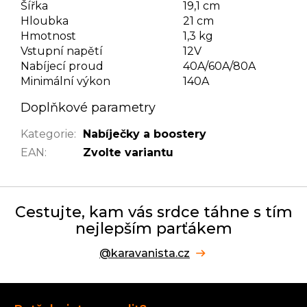
Šířka
19,1 cm
Hloubka
21 cm
Hmotnost
1,3 kg
Vstupní napětí
12V
Nabíjecí proud
40A/60A/80A
Minimální výkon
140A
Doplňkové parametry
Kategorie
:
Nabíječky a boostery
EAN
:
Zvolte variantu
Cestujte, kam vás srdce táhne s tím
nejlepším parťákem
@karavanista.cz
Z
á