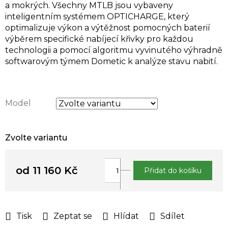
a mokrých. Všechny MTLB jsou vybaveny
inteligentním systémem OPTICHARGE, který
optimalizuje výkon a výtěžnost pomocných baterií
výběrem specifické nabíjecí křivky pro každou
technologii a pomocí algoritmu vyvinutého výhradně
softwarovým týmem Dometic k analýze stavu nabití.
Model
Zvolte variantu
od
11 160 Kč
Přidat do košíku
Měrná
cena:
Tisk
Zeptat se
Hlídat
Sdílet