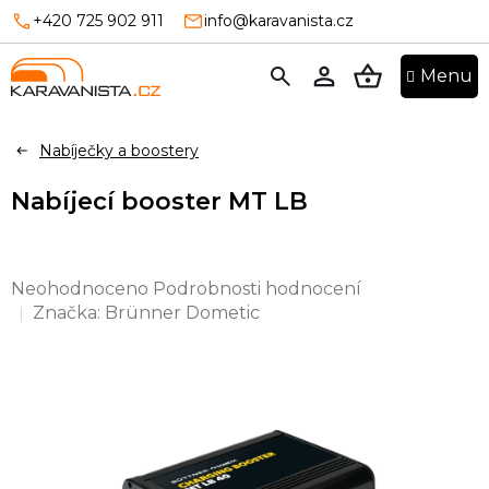
Přejít
+420 725 902 911
info@karavanista.cz
na
obsah
NÁKUPNÍ
KOŠÍK
Nabíječky a boostery
Nabíjecí booster MT LB
Průměrné
Neohodnoceno
Podrobnosti hodnocení
hodnocení
Značka:
Brünner Dometic
produktu
je
0,0
z
5
hvězdiček.