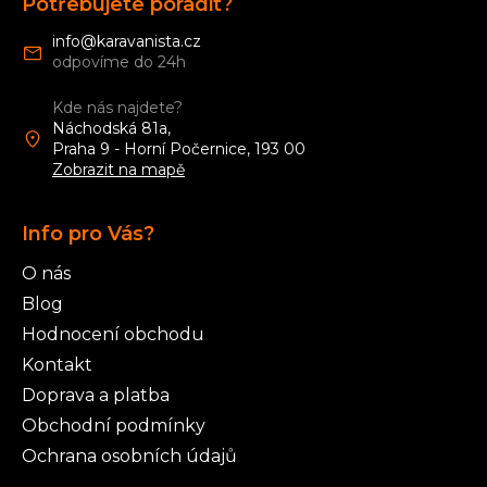
Potřebujete poradit?
p
a
info
@
karavanista.cz
t
í
Kde nás najdete?
Náchodská 81a,
Praha 9 - Horní Počernice, 193 00
Zobrazit na mapě
Info pro Vás?
O nás
Blog
Hodnocení obchodu
Kontakt
Doprava a platba
Obchodní podmínky
Ochrana osobních údajů