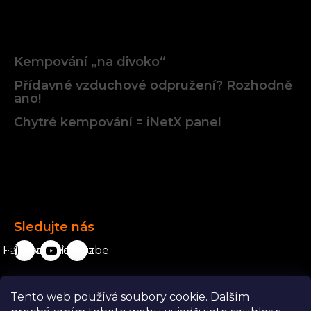
Články
Kempování „na divoko“
Přídavné vzduchové odpružení? Rozhodně
ano!
Chytré kempování = iNetX panel
Facebook
Sledujte nás
Facebook
karavanista.cz
YouTube
Tento web používá soubory cookie. Dalším
Odstoupit od smlouvy