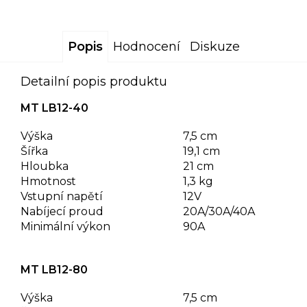
Popis
Hodnocení
Diskuze
Detailní popis produktu
MT LB12-40
Výška
7,5 cm
Šířka
19,1 cm
Hloubka
21 cm
Hmotnost
1,3 kg
Vstupní napětí
12V
Nabíjecí proud
20A/30A/40A
Minimální výkon
90A
MT LB12-80
Výška
7,5 cm