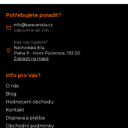
Z
á
Potřebujete poradit?
p
a
info
@
karavanista.cz
t
í
Kde nás najdete?
Náchodská 81a,
Praha 9 - Horní Počernice, 193 00
Zobrazit na mapě
Info pro Vás?
O nás
Blog
Hodnocení obchodu
Kontakt
Doprava a platba
Obchodní podmínky