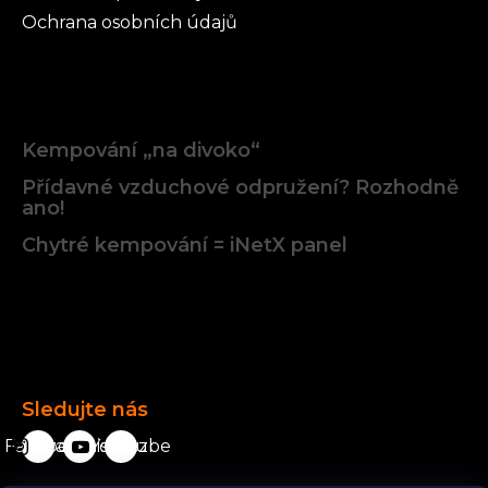
Ochrana osobních údajů
Články
Kempování „na divoko“
Přídavné vzduchové odpružení? Rozhodně
ano!
Chytré kempování = iNetX panel
Facebook
Sledujte nás
Facebook
karavanista.cz
YouTube