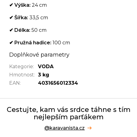
✔
Výška:
24 cm
✔
Šířka:
33,5 cm
✔
Délka:
50 cm
✔
Pružná hadice:
100 cm
Doplňkové parametry
Kategorie
:
VODA
Hmotnost
:
3 kg
EAN
:
4031656012334
Cestujte, kam vás srdce táhne s tím
nejlepším parťákem
@karavanista.cz