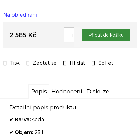
Na objednání
2 585 Kč
Přidat do košíku
Měrná
cena:
Tisk
Zeptat se
Hlídat
Sdílet
Popis
Hodnocení
Diskuze
Detailní popis produktu
✔
Barva:
šedá
✔
Objem:
25 l