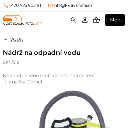
Přejít
+420 725 902 911
info@karavanista.cz
na
obsah
NÁKUPNÍ
KOŠÍK
VODA
Nádrž na odpadní vodu
9977516
Průměrné
Neohodnoceno
Podrobnosti hodnocení
hodnocení
Značka:
Comet
produktu
je
0,0
z
5
hvězdiček.