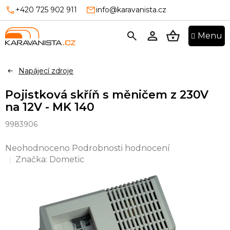
Přejít
+420 725 902 911
info@karavanista.cz
na
obsah
NÁKUPNÍ
KOŠÍK
Napájecí zdroje
Pojistková skříň s měničem z 230V
na 12V - MK 140
9983906
Průměrné
Neohodnoceno
Podrobnosti hodnocení
hodnocení
Značka:
Dometic
produktu
je
0,0
z
5
hvězdiček.