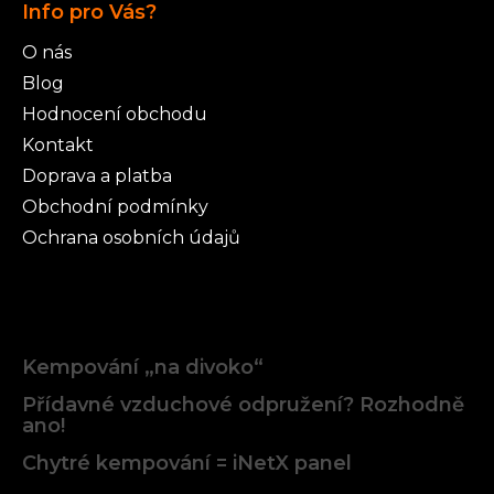
Info pro Vás?
O nás
Blog
Hodnocení obchodu
Kontakt
Doprava a platba
Obchodní podmínky
Ochrana osobních údajů
Články
Kempování „na divoko“
Přídavné vzduchové odpružení? Rozhodně
ano!
Chytré kempování = iNetX panel