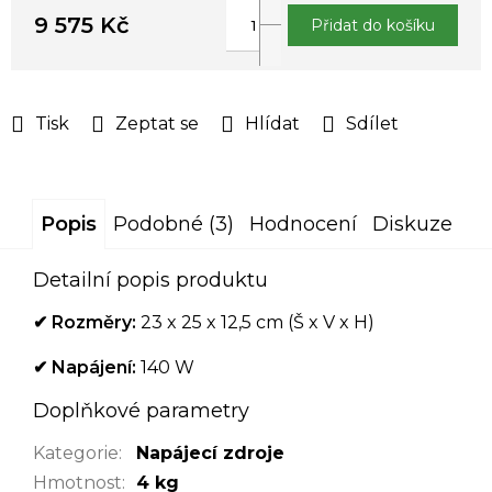
9 575 Kč
Přidat do košíku
Měrná
cena:
Tisk
Zeptat se
Hlídat
Sdílet
Popis
Podobné (3)
Hodnocení
Diskuze
Detailní popis produktu
✔ Rozměry:
23 x 25 x 12,5 cm (Š x V x H)
✔ Napájení:
140 W
Doplňkové parametry
Kategorie
:
Napájecí zdroje
Hmotnost
:
4 kg