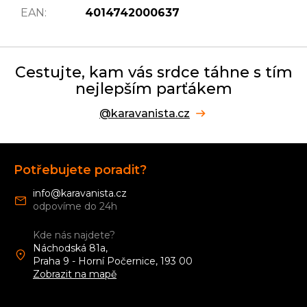
EAN
:
4014742000637
Cestujte, kam vás srdce táhne s tím
nejlepším parťákem
@karavanista.cz
Z
á
Potřebujete poradit?
p
a
info
@
karavanista.cz
t
í
Kde nás najdete?
Náchodská 81a,
Praha 9 - Horní Počernice, 193 00
Zobrazit na mapě