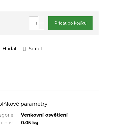
Přidat do košíku
Hlídat
Sdílet
plňkové parametry
egorie
:
Venkovní osvětlení
tnost
:
0.05 kg