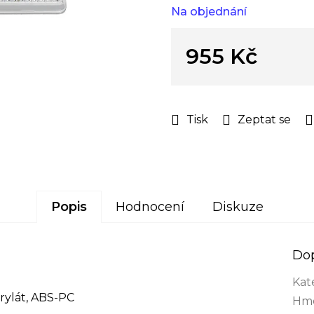
z
Na objednání
5
hvězdiček.
955 Kč
Měrná
cena:
Tisk
Zeptat se
Popis
Hodnocení
Diskuze
Do
Kat
ylát, ABS-PC
Hmo