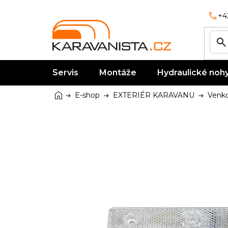
Přejít
na
+4
obsah
Servis
Montáže
Hydraulické noh
Domů
E-shop
EXTERIÉR KARAVANU
Venko