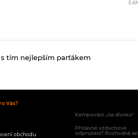
EA
 s tím nejlepším parťákem
Články
ro Vás?
Kempování „na divoko“
Přídavné vzduchové
odpružení? Rozhodně an
cení obchodu