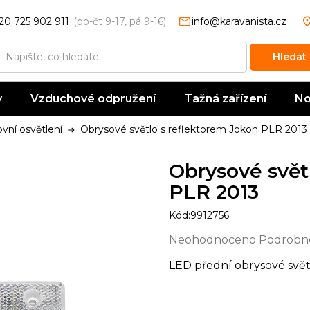
20 725 902 911
info@karavanista.cz
Hledat
y
Vzduchové odpružení
Tažná zařízení
No
vní osvětlení
Obrysové světlo s reflektorem Jokon PLR 2013
Obrysové svět
PLR 2013
Kód:
9912756
Průměrné
Neohodnoceno
Podrobno
hodnocení
LED přední obrysové svět
produktu
je
0,0