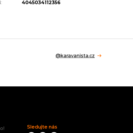
N
:
4045034112356
@karavanista.cz
Facebook
Sledujte nás
o!