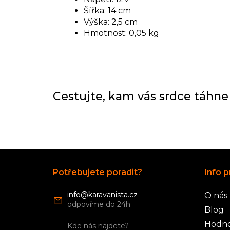
Šířka: 14 cm
Výška: 2,5 cm
Hmotnost: 0,05 kg
Cestujte, kam vás srdce táhne
Z
á
Potřebujete poradit?
Info p
p
a
info
@
karavanista.cz
O nás
t
í
Blog
Hodno
Kde nás najdete?