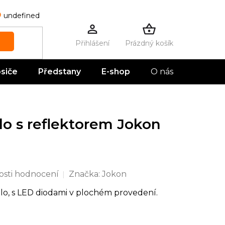
undefined
Prázdný košík
NÁKUPNÍ
KOŠÍK
siče
Předstany
E-shop
O nás
Kontak
lo s reflektorem Jokon
sti hodnocení
Značka:
Jokon
lo, s LED diodami v plochém provedení.