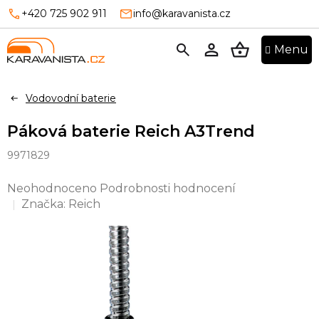
Přejít
+420 725 902 911
info@karavanista.cz
na
obsah
NÁKUPNÍ
KOŠÍK
Vodovodní baterie
Páková baterie Reich A3Trend
9971829
Průměrné
Neohodnoceno
Podrobnosti hodnocení
hodnocení
Značka:
Reich
produktu
je
0,0
z
5
hvězdiček.