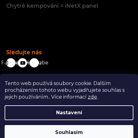
Chytré kempování = iNetX panel
Facebook
Sledujte nás
Facebook
karavanista.cz
YouTube
Tento web používá soubory cookie. Dalším
Odstoupit od smlouvy
procházením tohoto webu vyjadřujete souhlas s
jejich používáním.. Více informací
zde
.
Nastavení
Copyright 2026
Karavanista.cz
. Všechna práva vyhrazena.
Souhlasím