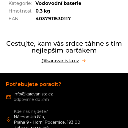
Kategorie
:
Vodovodní baterie
Hmotnost
:
0.3 kg
EAN
:
4037911530117
Cestujte, kam vás srdce táhne s tím
nejlepším parťákem
@karavanista.cz
Z
á
Potřebujete poradit?
p
a
info
@
karavanista.cz
t
í
Kde nás najdete?
Náchodská 81a,
Praha 9 - Horní Počernice, 193 00
Zobrazit na mapě