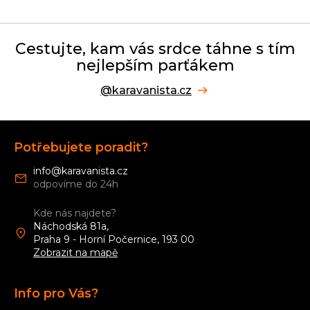
Cestujte, kam vás srdce táhne s tím
nejlepším parťákem
@karavanista.cz
Z
á
Potřebujete poradit?
p
a
info
@
karavanista.cz
t
í
Kde nás najdete?
Náchodská 81a,
Praha 9 - Horní Počernice, 193 00
Zobrazit na mapě
Info pro Vás?