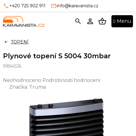
Přejít
+420 725 902 911
info@karavanista.cz
na
obsah
NÁKUPNÍ
KOŠÍK
TOPENÍ
Plynové topení S 5004 30mbar
9954026
Průměrné
Neohodnoceno
Podrobnosti hodnocení
hodnocení
Značka:
Truma
produktu
je
0,0
z
5
hvězdiček.