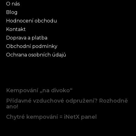
O nás
Blog
Hodnocení obchodu
Kontakt
Doprava a platba
Obchodní podmínky
Ochrana osobních údajů
Články
Kempování „na divoko“
Přídavné vzduchové odpružení? Rozhodně
ano!
Chytré kempování = iNetX panel