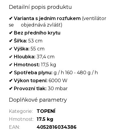
Detailní popis produktu
✔
Varianta s jedním rozfukem
(ventilátor
se objednává zvlášť)
✔
Bez předního krytu
✔
Šířka:
53 cm
✔
Výška:
55 cm
✔
Hloubka:
37,4 cm
✔
Hmotnost:
17,5 kg
✔
Spotřeba plynu:
g / h 160 - 480 g / h
✔
Výkon topení:
6000 W
✔
Provozní tlak:
30 mbar
Doplňkové parametry
Kategorie
:
TOPENÍ
Hmotnost
:
17.5 kg
EAN
:
4052816034386