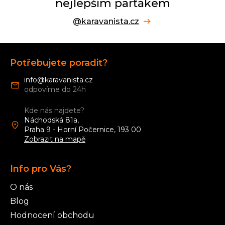
nejlepším parťákem
@karavanista.cz
Z
á
Potřebujete poradit?
p
a
info
@
karavanista.cz
t
í
Kde nás najdete?
Náchodská 81a,
Praha 9 - Horní Počernice, 193 00
Zobrazit na mapě
Info pro Vás?
O nás
Blog
Hodnocení obchodu