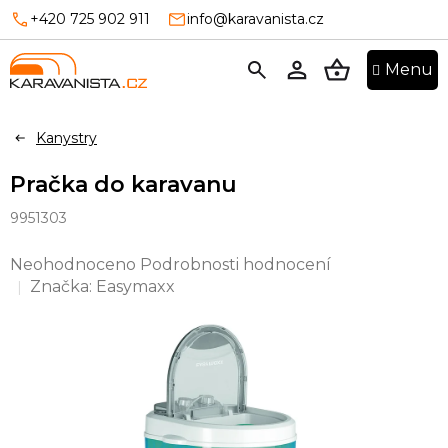
Přejít
+420 725 902 911
info@karavanista.cz
na
obsah
NÁKUPNÍ
KOŠÍK
Kanystry
Pračka do karavanu
9951303
Průměrné
Neohodnoceno
Podrobnosti hodnocení
hodnocení
Značka:
Easymaxx
produktu
je
0,0
z
5
hvězdiček.