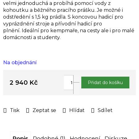
velmi jednoduchá a probíhá pomocí vody z
kohoutku a běžného pracího prášku. Je možné i
odstředění s 1,5 kg prádla. S koncovou hadicí pro
vyprázdnění stroje a přívodní hadicí pro
plnění. Ideální pro kempmaře, na cesty ale i pro malé
domácnosti a studenty.
Na objednání
2 940 Kč
Přidat do košíku
Měrná
cena:
Tisk
Zeptat se
Hlídat
Sdílet
Popis
Podobné (1)
Hodnocení
Diskuze