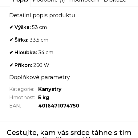
Detailní popis produktu
✔
Výška:
53 cm
✔
Šířka:
33,5 cm
✔
Hloubka:
34 cm
✔ Příkon
:
260 W
Doplňkové parametry
Kategorie
:
Kanystry
Hmotnost
:
5 kg
EAN
:
4016471074750
Cestujte, kam vás srdce táhne s tím