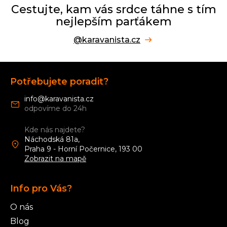
Cestujte, kam vás srdce táhne s tím
nejlepším parťákem
@karavanista.cz
Z
á
Potřebujete poradit?
p
a
info
@
karavanista.cz
t
í
Kde nás najdete?
Náchodská 81a,
Praha 9 - Horní Počernice, 193 00
Zobrazit na mapě
Info pro Vás?
O nás
Blog