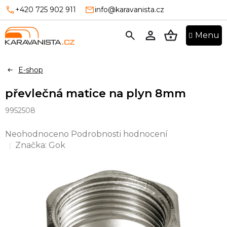
Přejít
+420 725 902 911
info@karavanista.cz
na
obsah
NÁKUPNÍ
KOŠÍK
E-shop
převlečná matice na plyn 8mm
9952508
Průměrné
Neohodnoceno
Podrobnosti hodnocení
hodnocení
Značka:
Gok
produktu
je
0,0
z
5
hvězdiček.