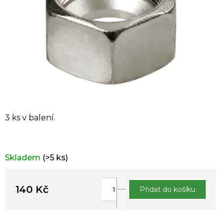
3 ks v balení.
Skladem
(>5 ks)
140 Kč
Přidat do košíku
Měrná
cena: