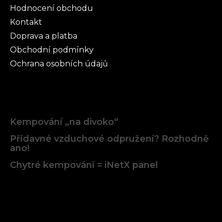
Hodnocení obchodu
Kontakt
Doprava a platba
Obchodní podmínky
Ochrana osobních údajů
Články
Kempování „na divoko“
Přídavné vzduchové odpružení? Rozhodně
ano!
Chytré kempování = iNetX panel
Facebook