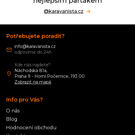
nejlepším parťákem
@karavanista.cz
Z
á
Potřebujete poradit?
p
a
info
@
karavanista.cz
t
í
Kde nás najdete?
Náchodská 81a,
Praha 9 - Horní Počernice, 193 00
Zobrazit na mapě
Info pro Vás?
O nás
Blog
Hodnocení obchodu