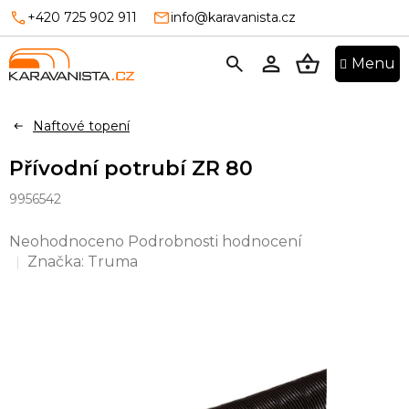
Přejít
+420 725 902 911
info@karavanista.cz
na
obsah
NÁKUPNÍ
KOŠÍK
Naftové topení
Přívodní potrubí ZR 80
9956542
Průměrné
Neohodnoceno
Podrobnosti hodnocení
hodnocení
Značka:
Truma
produktu
je
0,0
z
5
hvězdiček.