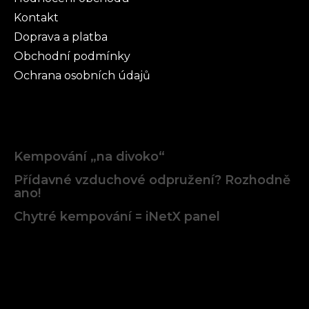
Kontakt
Doprava a platba
Obchodní podmínky
Ochrana osobních údajů
Články
Kempování „na divoko“
Přídavné vzduchové odpružení? Rozhodně
ano!
Chytré kempování = iNetX panel
Facebook