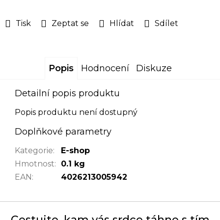
Tisk
Zeptat se
Hlídat
Sdílet
Popis
Hodnocení
Diskuze
Detailní popis produktu
Popis produktu není dostupný
Doplňkové parametry
Kategorie
:
E-shop
Hmotnost
:
0.1 kg
EAN
:
4026213005942
Cestujte, kam vás srdce táhne s tím