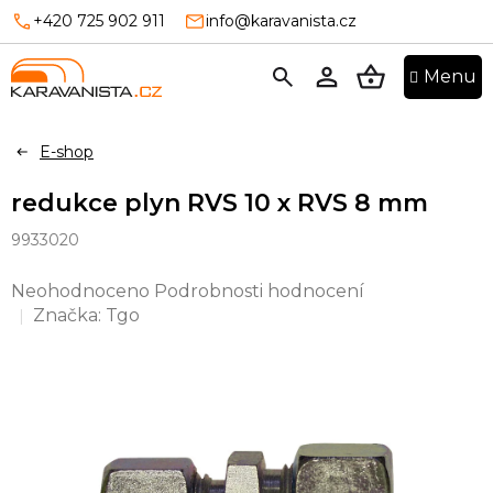
Přejít
+420 725 902 911
info@karavanista.cz
na
obsah
NÁKUPNÍ
KOŠÍK
E-shop
redukce plyn RVS 10 x RVS 8 mm
9933020
Průměrné
Neohodnoceno
Podrobnosti hodnocení
hodnocení
Značka:
Tgo
produktu
je
0,0
z
5
hvězdiček.