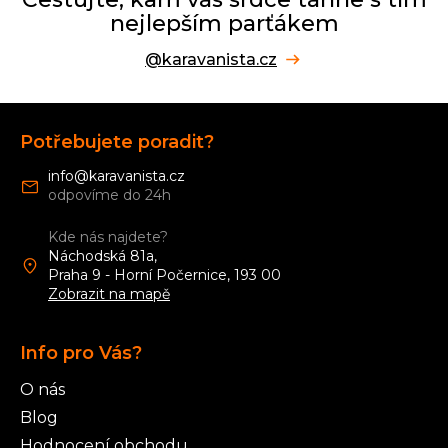
nejlepším parťákem
@karavanista.cz
Z
á
Potřebujete poradit?
p
a
info
@
karavanista.cz
t
í
Kde nás najdete?
Náchodská 81a,
Praha 9 - Horní Počernice, 193 00
Zobrazit na mapě
Info pro Vás?
O nás
Blog
Hodnocení obchodu