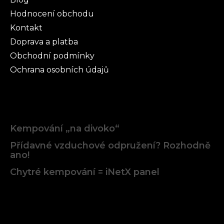
Hodnocení obchodu
Kontakt
Doprava a platba
Obchodní podmínky
Ochrana osobních údajů
Články
Kempování „na divoko“
Přídavné vzduchové odpružení? Rozhodně
ano!
Chytré kempování = iNetX panel
Facebook