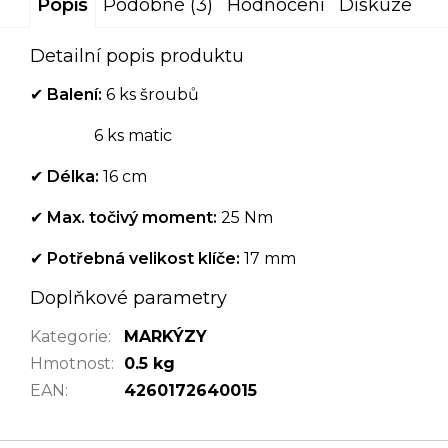
Popis
Podobné (3)
Hodnocení
Diskuze
Detailní popis produktu
✔
Balení:
6 ks šroubů
6 ks matic
✔
Délka:
16 cm
✔
Max. točivý moment:
25 Nm
✔
Potřebná velikost klíče:
17 mm
Doplňkové parametry
Kategorie
:
MARKÝZY
Hmotnost
:
0.5 kg
EAN
:
4260172640015