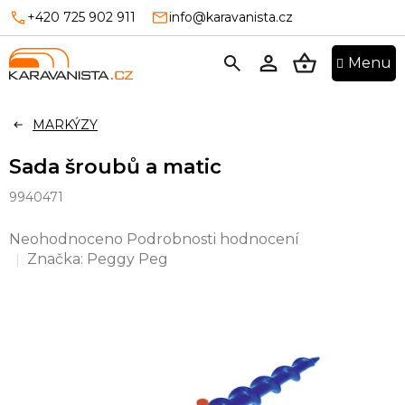
Přejít
+420 725 902 911
info@karavanista.cz
na
obsah
NÁKUPNÍ
KOŠÍK
MARKÝZY
Sada šroubů a matic
9940471
Průměrné
Neohodnoceno
Podrobnosti hodnocení
hodnocení
Značka:
Peggy Peg
produktu
je
0,0
z
5
hvězdiček.