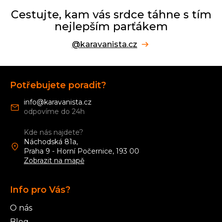
Cestujte, kam vás srdce táhne s tím
nejlepším parťákem
@karavanista.cz
Z
á
Potřebujete poradit?
p
a
info
@
karavanista.cz
t
í
Kde nás najdete?
Náchodská 81a,
Praha 9 - Horní Počernice, 193 00
Zobrazit na mapě
Info pro Vás?
O nás
Blog