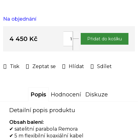
Na objednání
4 450 Kč
Přidat do košíku
Měrná
cena:
Tisk
Zeptat se
Hlídat
Sdílet
Popis
Hodnocení
Diskuze
Detailní popis produktu
Obsah balení:
✔
satelitní parabola Remora
✔
5 m flexibilní koaxiální kabel