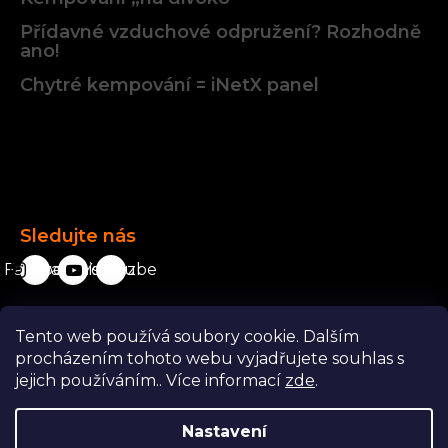
Přídavné vzduchové odpružení? Rozhodně
ano!
Chytré kempování = iNetX panel
Facebook
Sledujte nás
Facebook
karavanista.cz
YouTube
Tento web používá soubory cookie. Dalším
Odstoupit od smlouvy
procházením tohoto webu vyjadřujete souhlas s
jejich používáním.. Více informací
zde
.
Nastavení