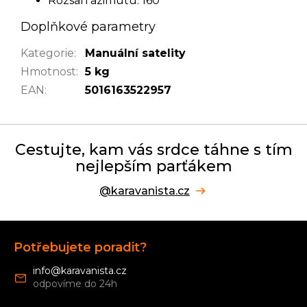
Rozsah azimutu: 160°
Doplňkové parametry
Kategorie
:
Manuální satelity
Hmotnost
:
5 kg
EAN
:
5016163522957
Cestujte, kam vás srdce táhne s tím
nejlepším parťákem
@karavanista.cz
Z
á
Potřebujete poradit?
p
a
info
@
karavanista.cz
t
í