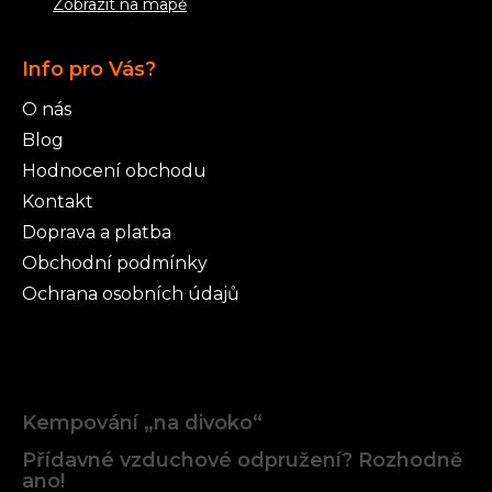
Zobrazit na mapě
Info pro Vás?
O nás
Blog
Hodnocení obchodu
Kontakt
Doprava a platba
Obchodní podmínky
Ochrana osobních údajů
Články
Kempování „na divoko“
Přídavné vzduchové odpružení? Rozhodně
ano!