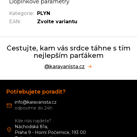
Doplňkové parametry
Kategorie
:
PLYN
EAN
:
Zvolte variantu
Cestujte, kam vás srdce táhne s tím
nejlepším parťákem
@karavanista.cz
Z
á
Potřebujete poradit?
p
a
info
@
karavanista.cz
t
í
Kde nás najdete?
Náchodská 81a,
Praha 9 - Horní Počernice, 193 00