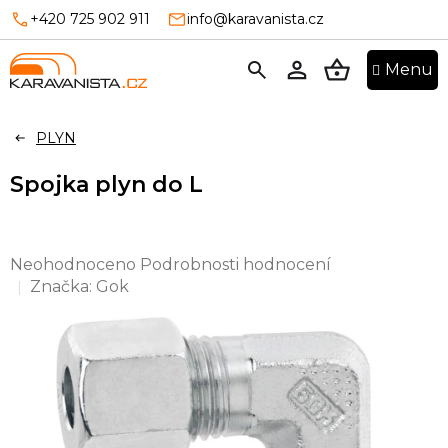
Přejít
+420 725 902 911
info@karavanista.cz
na
obsah
NÁKUPNÍ
KOŠÍK
PLYN
Spojka plyn do L
Průměrné
Neohodnoceno
Podrobnosti hodnocení
hodnocení
Značka:
Gok
produktu
je
0,0
z
5
hvězdiček.