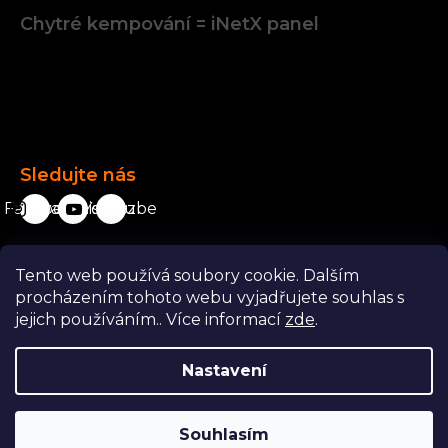
Chytré kempování = iNetX panel
Facebook
Sledujte nás
Facebook
karavanista.cz
YouTube
Tento web používá soubory cookie. Dalším
Odstoupit od smlouvy
procházením tohoto webu vyjadřujete souhlas s
jejich používáním.. Více informací
zde
.
Nastavení
Copyright 2026
Karavanista.cz
. Všechna práva vyhrazena.
Souhlasím