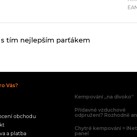
EA
 s tím nejlepším parťákem
Články
ro Vás?
Kempování „na divoko“
Přídavné vzduchové
odpružení? Rozhodně an
cení obchodu
kt
Chytré kempování = iNe
va a platba
panel