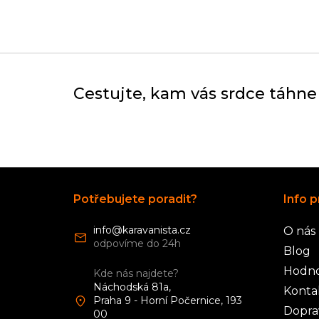
Cestujte, kam vás srdce táhne
Z
á
Potřebujete poradit?
Info p
p
a
info
@
karavanista.cz
O nás
t
í
Blog
Hodno
Kde nás najdete?
Náchodská 81a,
Konta
Praha 9 - Horní Počernice, 193
Dopra
00