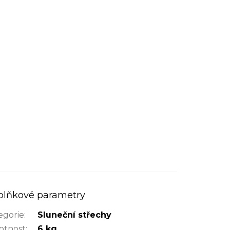
plňkové parametry
egorie
:
Sluneční střechy
tnost
:
6 kg