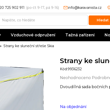
20 725 902 911
info@karavanista.cz
Hledat
y
Vzduchové odpružení
Tažná zařízení
No
Strany ke sluneční střeše Skia
Strany ke slun
Kód:
9936232
Průměrné
Neohodnoceno
Podrobno
hodnocení
Dvoudílná sada bočních p
produktu
je
0,0
z
Na objednání
5