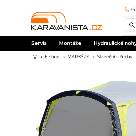
Přejít
na
+4
obsah
Servis
Montáže
Hydraulické noh
Domů
E-shop
MARKÝZY
Sluneční střechy