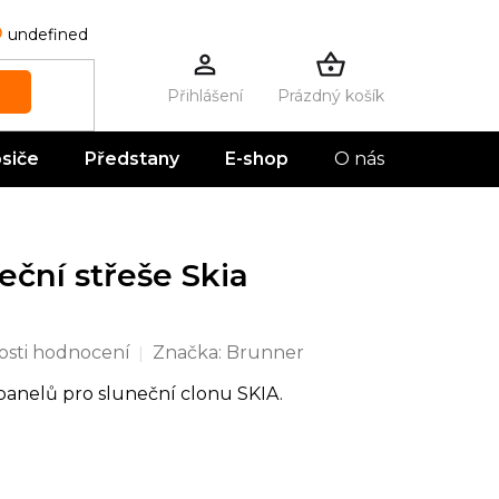
undefined
Prázdný košík
NÁKUPNÍ
KOŠÍK
siče
Předstany
E-shop
O nás
Kontak
eční střeše Skia
sti hodnocení
Značka:
Brunner
anelů pro sluneční clonu SKIA.