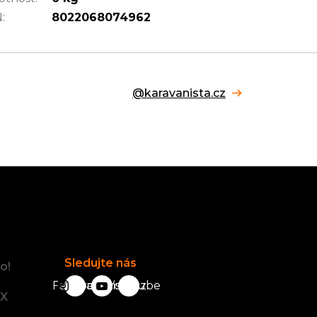
N
:
8022068074962
@karavanista.cz
Facebook
Sledujte nás
o!
Facebook
karavanista.cz
YouTube
tX