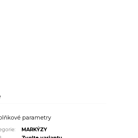
e
plňkové parametry
egorie
:
MARKÝZY
N
:
Zvolte variantu