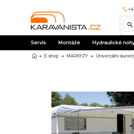
Přejít
na
+4
obsah
Servis
Montáže
Hydraulické noh
Domů
E-shop
MARKÝZY
Univerzální sluneč