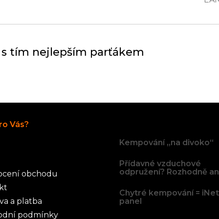
 s tím nejlepším parťákem
Články
ro Vás?
Kempování „na divoko“
Přídavné vzduchové
odpružení? Rozhodně an
cení obchodu
kt
Chytré kempování = iNe
va a platba
panel
dní podmínky