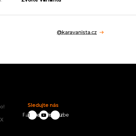
@karavanista.cz
Facebook
Sledujte nás
o!
Facebook
karavanista.cz
YouTube
tX