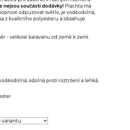
če nejsou součástí dodávky!
Plachta má
opnost odpuzovat světlo, je voděodolná,
a z kvalitního polyesteru a obsahuje
r - velikost karavanu od země k zemi.
voděodolná, odolná proti roztržení a lehká.
ester