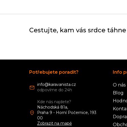
Cestujte, kam vás srdce táhne
Z
á
Potřebujete poradit?
Info p
p
a
info
@
karavanista.cz
O nás
t
í
Blog
Hodno
Kde nás najdete?
Náchodská 81a,
Konta
Praha 9 - Horní Počernice, 193
Dopra
00
Zobrazit na mapě
Obcho