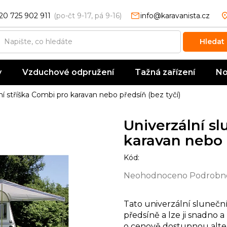
20 725 902 911
info@karavanista.cz
Hledat
y
Vzduchové odpružení
Tažná zařízení
No
ní stříška Combi pro karavan nebo předsíň (bez tyčí)
Univerzální sl
karavan nebo p
Kód:
Průměrné
Neohodnoceno
Podrobno
hodnocení
produktu
Tato univerzální sluneční
je
předsíně a lze ji snadno 
0,0
o cenově dostupnou alte