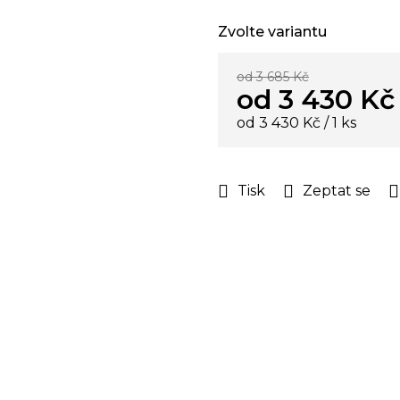
Zvolte variantu
od 3 685 Kč
od
3 430 Kč
Měrná
od 3 430 Kč / 1 ks
cena:
Tisk
Zeptat se