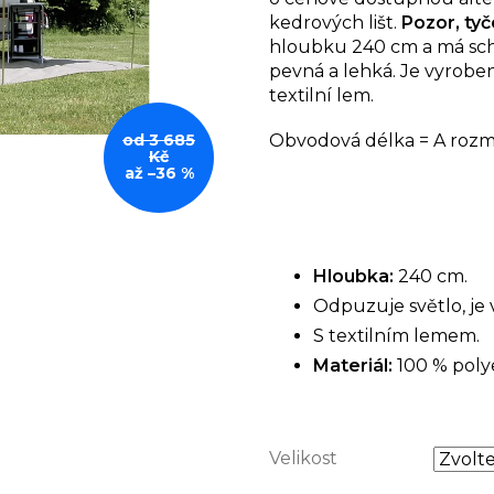
z
kedrových lišt.
Pozor, ty
5
hloubku 240 cm a má sch
hvězdiček.
pevná a lehká. Je vyroben
textilní lem.
Obvodová délka = A rozmě
od 3 685
Kč
až –36 %
Hloubka:
240 cm.
Odpuzuje světlo, je 
S textilním lemem.
Materiál:
100 % poly
Velikost