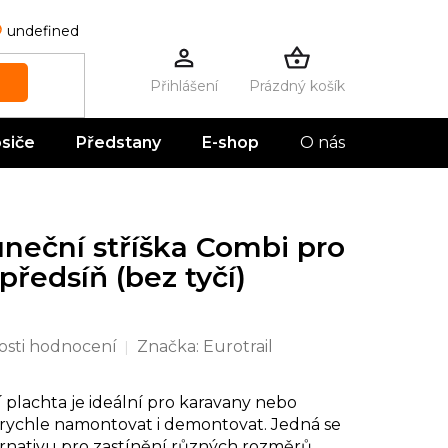
undefined
Prázdný košík
NÁKUPNÍ
KOŠÍK
siče
Předstany
E-shop
O nás
Kontak
uneční stříška Combi pro
ředsíň (bez tyčí)
sti hodnocení
Značka:
Eurotrail
 plachta je ideální pro karavany nebo
a rychle namontovat i demontovat. Jedná se
rnativu pro zastínění různých rozměrů