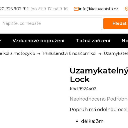
20 725 902 911
info@karavanista.cz
Hledat
y
Vzduchové odpružení
Tažná zařízení
No
e kol a motocyklů
Příslušenství k nosičům kol
Uzamykateln
Uzamykatelný
Lock
Kód:
9924402
Průměrné
Neohodnoceno
Podrobno
hodnocení
Popruh má odolnou ocelov
produktu
je
délka: 3m
0,0