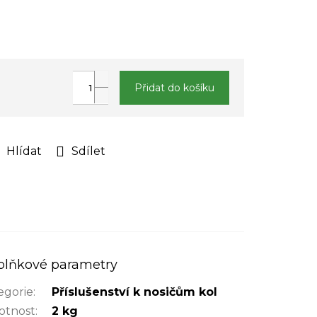
Přidat do košíku
Hlídat
Sdílet
plňkové parametry
egorie
:
Příslušenství k nosičům kol
tnost
:
2 kg