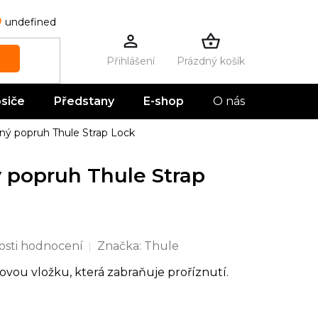
undefined
Prázdný košík
NÁKUPNÍ
KOŠÍK
siče
Předstany
E-shop
O nás
Kontak
ý popruh Thule Strap Lock
 popruh Thule Strap
sti hodnocení
Značka:
Thule
ou vložku, která zabraňuje proříznutí.