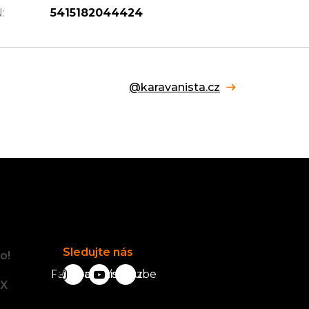
N
:
5415182044424
@karavanista.cz
Facebook
Sledujte nás
o!
Facebook
karavanista.cz
YouTube
tX