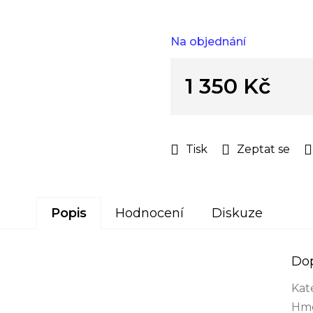
z
5
hvězdiček.
Na objednání
1 350 Kč
Měrná
cena:
Tisk
Zeptat se
Popis
Hodnocení
Diskuze
Do
Kat
Hmo