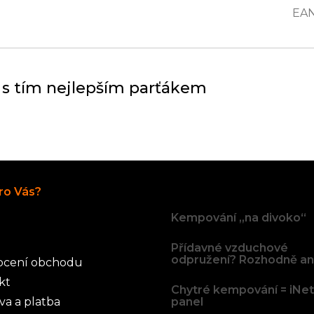
EA
 s tím nejlepším parťákem
Články
ro Vás?
Kempování „na divoko“
Přídavné vzduchové
odpružení? Rozhodně an
cení obchodu
kt
Chytré kempování = iNe
va a platba
panel