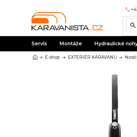
Přejít
na
+4
obsah
Servis
Montáže
Hydraulické noh
Domů
E-shop
EXTERIÉR KARAVANU
Nosič