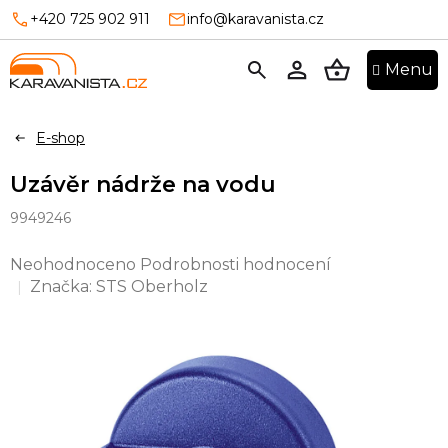
Přejít
+420 725 902 911
info@karavanista.cz
na
obsah
NÁKUPNÍ
KOŠÍK
E-shop
Uzávěr nádrže na vodu
9949246
Průměrné
Neohodnoceno
Podrobnosti hodnocení
hodnocení
Značka:
STS Oberholz
produktu
je
0,0
z
5
hvězdiček.