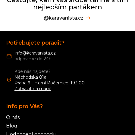
nejlepším parťákem
@karavanista.cz
Z
á
Potřebujete poradit?
p
a
info
@
karavanista.cz
t
í
Kde nás najdete?
Náchodská 81a,
Praha 9 - Horní Počernice, 193 00
Zobrazit na mapě
Info pro Vás?
O nás
Blog
Hodnocení obchodu