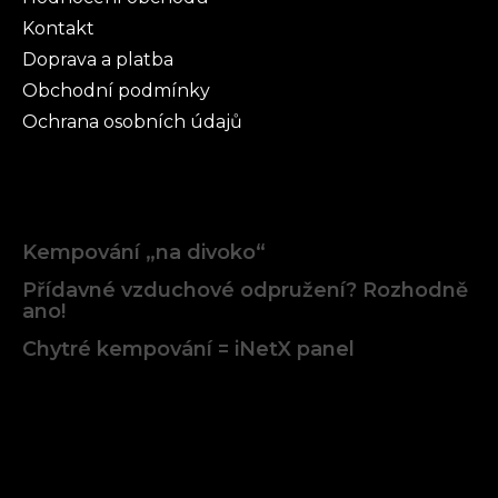
Kontakt
Doprava a platba
Obchodní podmínky
Ochrana osobních údajů
Články
Kempování „na divoko“
Přídavné vzduchové odpružení? Rozhodně
ano!
Chytré kempování = iNetX panel
Facebook