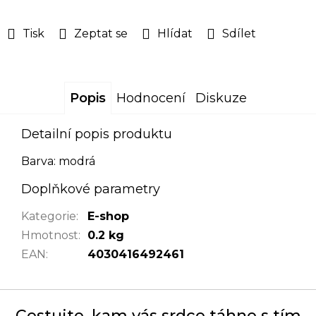
Tisk
Zeptat se
Hlídat
Sdílet
Popis
Hodnocení
Diskuze
Detailní popis produktu
Barva: modrá
Doplňkové parametry
Kategorie
:
E-shop
Hmotnost
:
0.2 kg
EAN
:
4030416492461
Cestujte, kam vás srdce táhne s tím