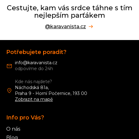
Cestujte, kam vás srdce táhne s tím
nejlepším parťákem
@karavanista.cz
Z
á
Potřebujete poradit?
p
a
info
@
karavanista.cz
t
í
Kde nás najdete?
Náchodská 81a,
Praha 9 - Horní Počernice, 193 00
Zobrazit na mapě
Info pro Vás?
O nás
Blog