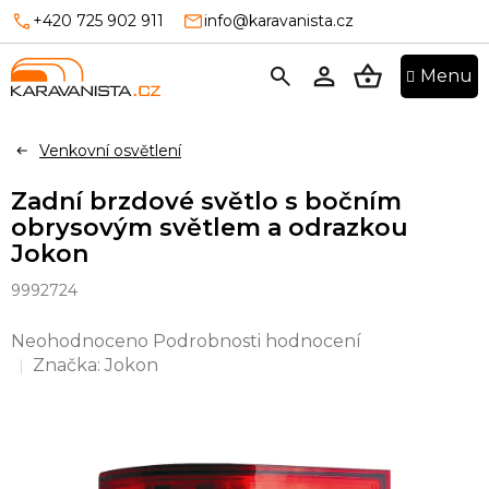
Přejít
+420 725 902 911
info@karavanista.cz
na
obsah
NÁKUPNÍ
KOŠÍK
Venkovní osvětlení
Zadní brzdové světlo s bočním
obrysovým světlem a odrazkou
Jokon
9992724
Průměrné
Neohodnoceno
Podrobnosti hodnocení
hodnocení
Značka:
Jokon
produktu
je
0,0
z
5