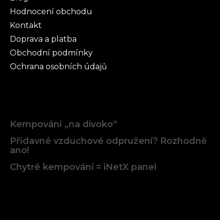
Hodnocení obchodu
Kontakt
Doprava a platba
Obchodní podmínky
Ochrana osobních údajů
Články
Kempování „na divoko“
Přídavné vzduchové odpružení? Rozhodně
ano!
Chytré kempování = iNetX panel
Facebook