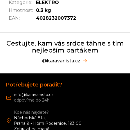
Kategorie
:
ELEKTRO
Hmotnost
:
0.3 kg
EAN
:
4028232007372
Cestujte, kam vás srdce táhne s tím
nejlepším parťákem
@karavanista.cz
Z
á
Potřebujete poradit?
p
a
info
@
karavanista.cz
t
í
Kde nás najdete?
Náchodská 81a,
Praha 9 - Horní Počernice, 193 00
Zobrazit na mapě