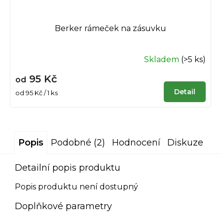
Berker rámeček na zásuvku
Skladem
(>5 ks)
95 Kč
od
Detail
Měrná
od 95 Kč / 1 ks
cena:
Popis
Podobné (2)
Hodnocení
Diskuze
Detailní popis produktu
Popis produktu není dostupný
Doplňkové parametry