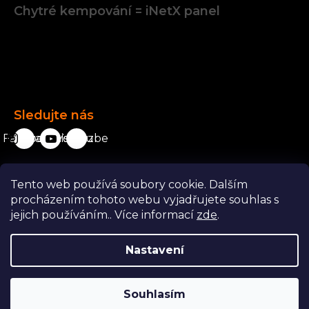
Chytré kempování = iNetX panel
Facebook
Sledujte nás
Facebook
karavanista.cz
YouTube
Tento web používá soubory cookie. Dalším
Odstoupit od smlouvy
procházením tohoto webu vyjadřujete souhlas s
jejich používáním.. Více informací
zde
.
Nastavení
Copyright 2026
Karavanista.cz
. Všechna práva vyhrazena.
Souhlasím