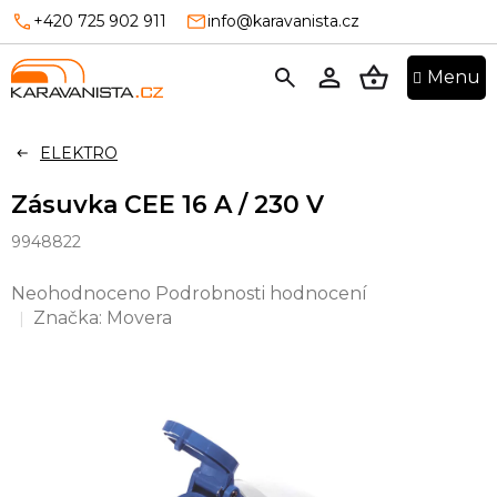
Přejít
+420 725 902 911
info@karavanista.cz
na
obsah
NÁKUPNÍ
KOŠÍK
ELEKTRO
Zásuvka CEE 16 A / 230 V
9948822
Průměrné
Neohodnoceno
Podrobnosti hodnocení
hodnocení
Značka:
Movera
produktu
je
0,0
z
5
hvězdiček.