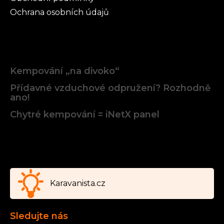
Ochrana osobních údajů
Články
Kempování „na divoko“
Přídavné vzduchové odpružení? Rozhodně
ano!
Chytré kempování = iNetX panel
Facebook
Karavanista.cz
Sledujte nás