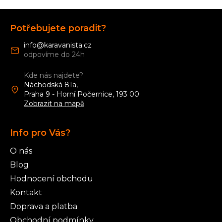
r
Z
v
á
k
Potřebujete poradit?
p
y
v
a
info
@
karavanista.cz
ý
t
p
í
i
Kde nás najdete?
s
Náchodská 81a,
u
Praha 9 - Horní Počernice, 193 00
Zobrazit na mapě
Info pro Vás?
O nás
Blog
Hodnocení obchodu
Kontakt
Doprava a platba
Obchodní podmínky