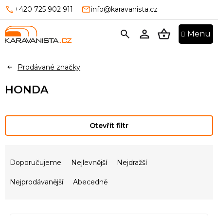
Přejít
+420 725 902 911
info@karavanista.cz
na
obsah
NÁKUPNÍ
KOŠÍK
Prodávané značky
HONDA
Otevřít filtr
Ř
a
Doporučujeme
Nejlevnější
Nejdražší
z
e
Nejprodávanější
Abecedně
n
í
V
p