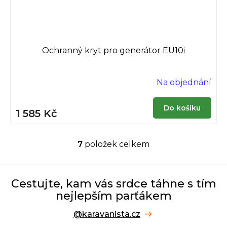
Ochranný kryt pro generátor EU10i
Na objednání
Do košíku
1 585 Kč
7
položek celkem
O
v
l
á
Cestujte, kam vás srdce táhne s tím
d
nejlepším parťákem
a
c
@karavanista.cz
í
p