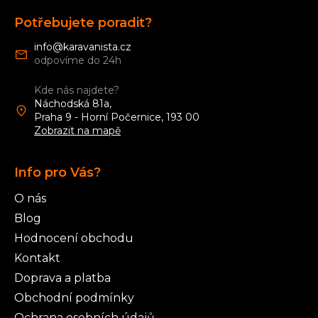
Z
á
Potřebujete poradit?
p
a
info
@
karavanista.cz
t
í
Kde nás najdete?
Náchodská 81a,
Praha 9 - Horní Počernice, 193 00
Zobrazit na mapě
Info pro Vás?
O nás
Blog
Hodnocení obchodu
Kontakt
Doprava a platba
Obchodní podmínky
Ochrana osobních údajů