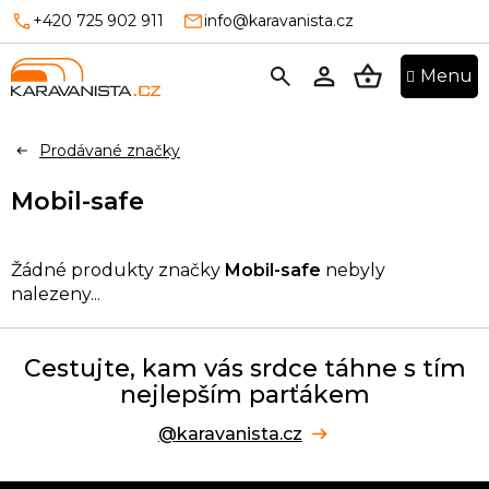
Přejít
+420 725 902 911
info@karavanista.cz
na
obsah
NÁKUPNÍ
KOŠÍK
Prodávané značky
Mobil-safe
Žádné produkty značky
Mobil-safe
nebyly
nalezeny...
Cestujte, kam vás srdce táhne s tím
nejlepším parťákem
@karavanista.cz