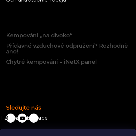
Články
Kempování „na divoko“
Přídavné vzduchové odpružení? Rozhodně
ano!
Chytré kempování = iNetX panel
Facebook
Sledujte nás
Facebook
karavanista.cz
YouTube