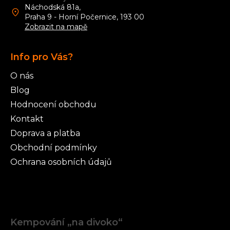
s
Náchodská 81a,
u
Praha 9 - Horní Počernice, 193 00
Zobrazit na mapě
Info pro Vás?
O nás
Blog
Hodnocení obchodu
Kontakt
Doprava a platba
Obchodní podmínky
Ochrana osobních údajů
Články
Kempování „na divoko“