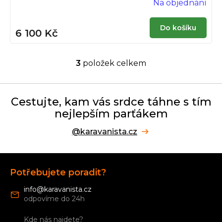
Na objednání
Do košíku
6 100 Kč
3
položek celkem
O
v
l
á
Cestujte, kam vás srdce táhne s tím
d
nejlepším parťákem
a
c
@karavanista.cz
í
p
r
Z
v
á
k
Potřebujete poradit?
p
y
v
a
info
@
karavanista.cz
ý
t
p
í
i
Kde nás najdete?