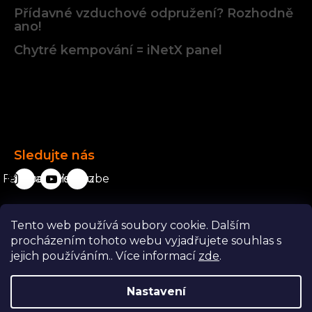
Přídavné vzduchové odpružení? Rozhodně
ano!
Chytré kempování = iNetX panel
Facebook
Sledujte nás
Facebook
karavanista.cz
YouTube
Tento web používá soubory cookie. Dalším
Odstoupit od smlouvy
procházením tohoto webu vyjadřujete souhlas s
jejich používáním.. Více informací
zde
.
Nastavení