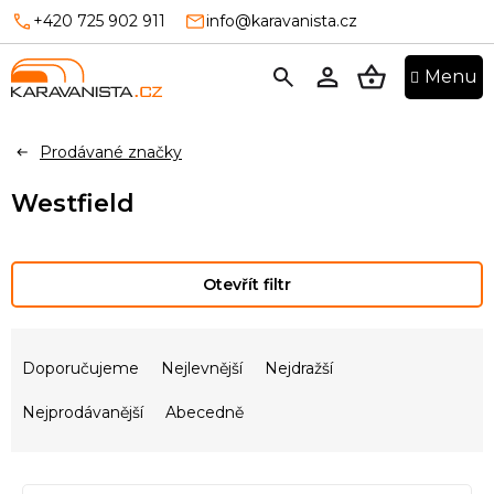
Přejít
+420 725 902 911
info@karavanista.cz
na
obsah
NÁKUPNÍ
KOŠÍK
Prodávané značky
Westfield
Otevřít filtr
Ř
a
Doporučujeme
Nejlevnější
Nejdražší
z
e
Nejprodávanější
Abecedně
n
í
V
p