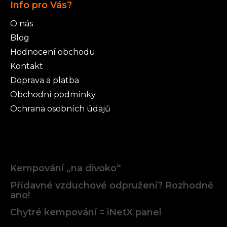
Info pro Vás?
O nás
Blog
Hodnocení obchodu
Kontakt
Doprava a platba
Obchodní podmínky
Ochrana osobních údajů
Články
Kempování „na divoko“
Přídavné vzduchové odpružení? Rozhodně
ano!
Chytré kempování = iNetX panel