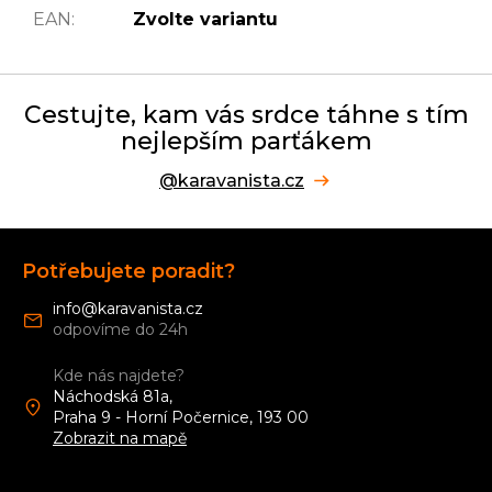
EAN
:
Zvolte variantu
Cestujte, kam vás srdce táhne s tím
nejlepším parťákem
@karavanista.cz
Z
á
Potřebujete poradit?
p
a
info
@
karavanista.cz
t
í
Kde nás najdete?
Náchodská 81a,
Praha 9 - Horní Počernice, 193 00
Zobrazit na mapě