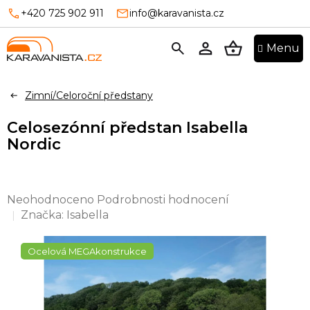
Přejít
+420 725 902 911
info@karavanista.cz
na
obsah
NÁKUPNÍ
KOŠÍK
Zimní/Celoroční předstany
Celosezónní předstan Isabella
Nordic
Průměrné
Neohodnoceno
Podrobnosti hodnocení
hodnocení
Značka:
Isabella
produktu
je
Ocelová MEGAkonstrukce
0,0
z
5
hvězdiček.