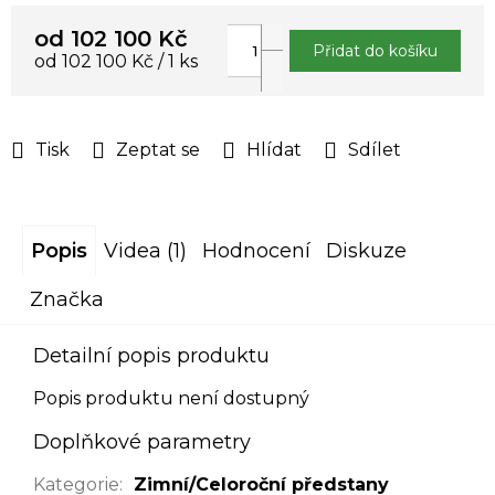
od
102 100 Kč
Přidat do košíku
Měrná
od 102 100 Kč / 1 ks
cena:
Tisk
Zeptat se
Hlídat
Sdílet
Popis
Videa (1)
Hodnocení
Diskuze
Značka
Detailní popis produktu
Popis produktu není dostupný
Doplňkové parametry
Kategorie
:
Zimní/Celoroční předstany