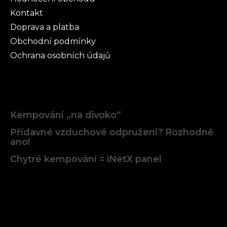
Kontakt
Doprava a platba
Obchodní podmínky
Ochrana osobních údajů
Články
Kempování „na divoko“
Přídavné vzduchové odpružení? Rozhodně
ano!
Chytré kempování = iNetX panel
Facebook