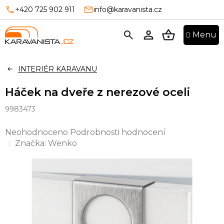
Přejít
+420 725 902 911
info@karavanista.cz
na
obsah
NÁKUPNÍ
KOŠÍK
INTERIÉR KARAVANU
Háček na dveře z nerezové oceli
9983473
Průměrné
Neohodnoceno
Podrobnosti hodnocení
hodnocení
Značka:
Wenko
produktu
je
0,0
z
5
hvězdiček.