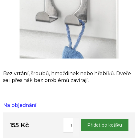
Bez vrtání, šroubů, hmoždinek nebo hřebíků. Dveře
se i přes hák bez problémů zavírají.
Na objednání
155 Kč
Přidat do košíku
Měrná
cena: