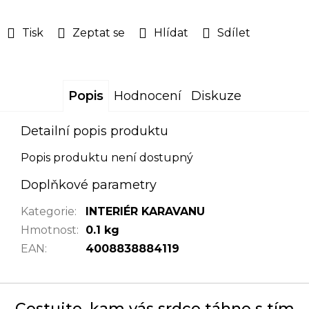
Tisk
Zeptat se
Hlídat
Sdílet
Popis
Hodnocení
Diskuze
Detailní popis produktu
Popis produktu není dostupný
Doplňkové parametry
Kategorie
:
INTERIÉR KARAVANU
Hmotnost
:
0.1 kg
EAN
:
4008838884119
Cestujte, kam vás srdce táhne s tím