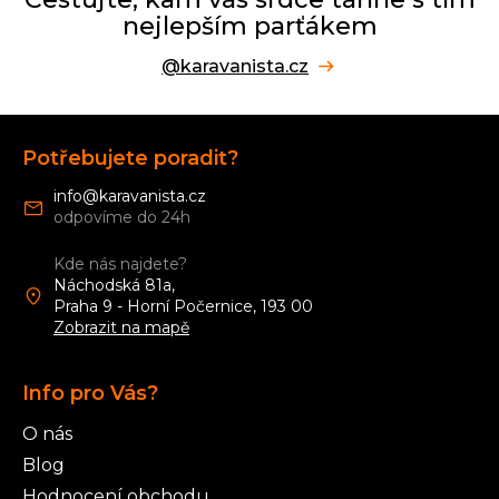
nejlepším parťákem
@karavanista.cz
Z
á
Potřebujete poradit?
p
a
info
@
karavanista.cz
t
í
Kde nás najdete?
Náchodská 81a,
Praha 9 - Horní Počernice, 193 00
Zobrazit na mapě
Info pro Vás?
O nás
Blog
Hodnocení obchodu