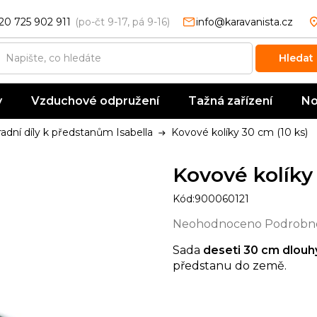
20 725 902 911
info@karavanista.cz
Hledat
y
Vzduchové odpružení
Tažná zařízení
No
adní díly k předstanům Isabella
Kovové kolíky 30 cm (10 ks)
Kovové kolíky 
Kód:
900060121
Průměrné
Neohodnoceno
Podrobno
hodnocení
Sada
deseti 30 cm dlouh
produktu
předstanu do země.
je
0,0
z
5