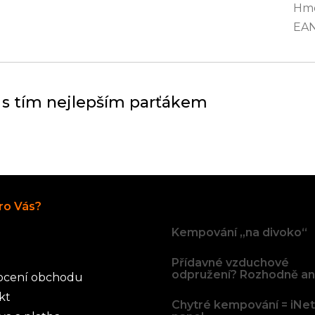
Hmo
EA
 s tím nejlepším parťákem
Články
ro Vás?
Kempování „na divoko“
Přídavné vzduchové
odpružení? Rozhodně an
cení obchodu
kt
Chytré kempování = iNe