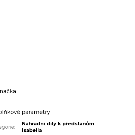
načka
plňkové parametry
Náhradní díly k předstanům
egorie
:
Isabella