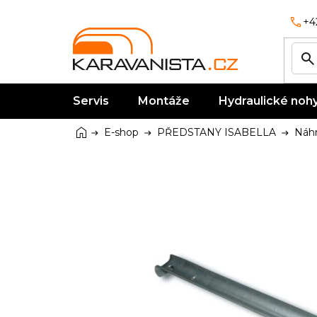
Přejít
na
+4
obsah
Servis
Montáže
Hydraulické noh
Domů
E-shop
PŘEDSTANY ISABELLA
Náhr