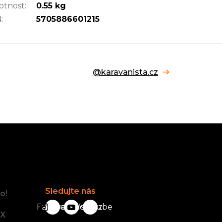
tnost
:
0.55 kg
N
:
5705886601215
@karavanista.cz
Facebook
Sledujte nás
o!
Facebook
karavanista.cz
YouTube
tX