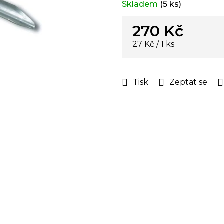
Skladem
(5 ks)
hvězdiček.
270 Kč
Měrná
27 Kč / 1 ks
cena:
Tisk
Zeptat se