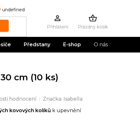
undefined
Prázdný košík
NÁKUPNÍ
KOŠÍK
siče
Předstany
E-shop
O nás
Kontak
30 cm (10 ks)
sti hodnocení
Značka:
Isabella
ých kovových kolíků
k upevnění