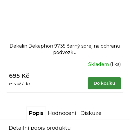
Dekalin Dekaphon 9735 černý sprej na ochranu
podvozku
Skladem
(1 ks)
695 Kč
Do košíku
Měrná
695 Kč / 1 ks
cena:
Popis
Hodnocení
Diskuze
Detailní popis produktu