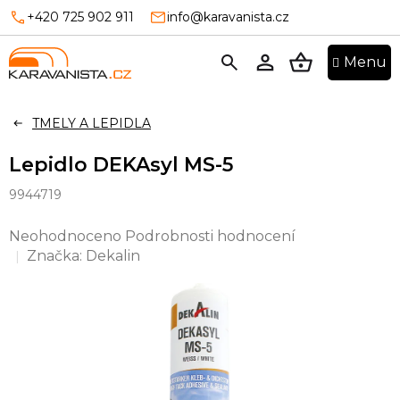
Přejít
+420 725 902 911
info@karavanista.cz
na
obsah
NÁKUPNÍ
KOŠÍK
TMELY A LEPIDLA
Lepidlo DEKAsyl MS-5
9944719
Průměrné
Neohodnoceno
Podrobnosti hodnocení
hodnocení
Značka:
Dekalin
produktu
je
0,0
z
5
hvězdiček.