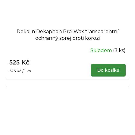
Dekalin Dekaphon Pro-Wax transparentní
ochranný sprej proti korozi
Skladem
(3 ks)
525 Kč
Do košíku
Měrná
525 Kč / 1 ks
cena: