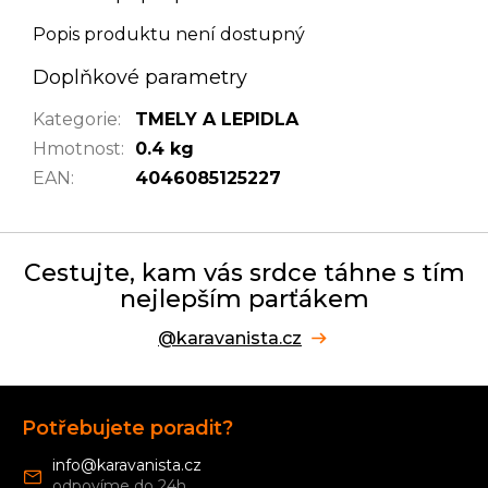
Popis produktu není dostupný
Doplňkové parametry
Kategorie
:
TMELY A LEPIDLA
Hmotnost
:
0.4 kg
EAN
:
4046085125227
Cestujte, kam vás srdce táhne s tím
nejlepším parťákem
@karavanista.cz
Z
á
Potřebujete poradit?
p
a
info
@
karavanista.cz