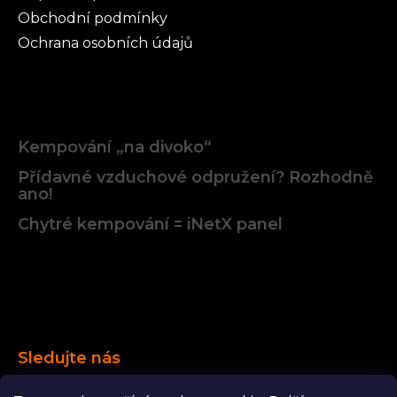
Obchodní podmínky
Ochrana osobních údajů
Články
Kempování „na divoko“
Přídavné vzduchové odpružení? Rozhodně
ano!
Chytré kempování = iNetX panel
Facebook
Sledujte nás
Facebook
karavanista.cz
YouTube