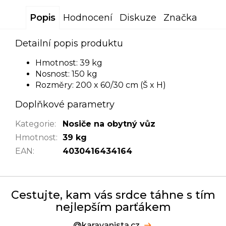
Popis
Hodnocení
Diskuze
Značka
Detailní popis produktu
Hmotnost: 39 kg
Nosnost: 150 kg
Rozměry: 200 x 60/30 cm (Š x H)
Doplňkové parametry
Kategorie
:
Nosiče na obytný vůz
Hmotnost
:
39 kg
EAN
:
4030416434164
Cestujte, kam vás srdce táhne s tím
nejlepším parťákem
@karavanista.cz