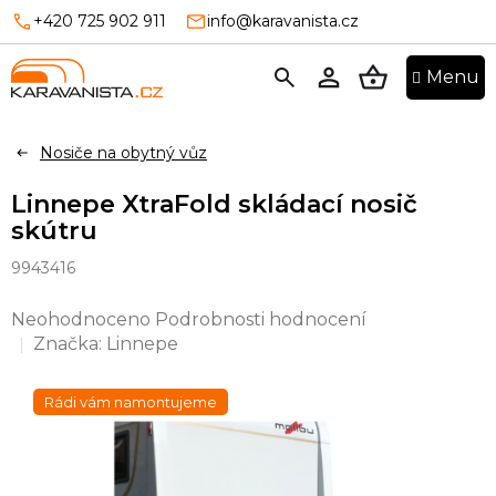
Přejít
+420 725 902 911
info@karavanista.cz
na
obsah
NÁKUPNÍ
KOŠÍK
Nosiče na obytný vůz
Linnepe XtraFold skládací nosič
skútru
9943416
Průměrné
Neohodnoceno
Podrobnosti hodnocení
hodnocení
Značka:
Linnepe
produktu
je
Rádi vám namontujeme
0,0
z
5
hvězdiček.