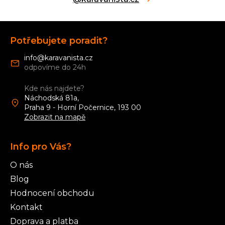
Z
á
Potřebujete poradit?
p
a
info
@
karavanista.cz
t
í
Kde nás najdete?
Náchodská 81a,
Praha 9 - Horní Počernice, 193 00
Zobrazit na mapě
Info pro Vás?
O nás
Blog
Hodnocení obchodu
Kontakt
Doprava a platba