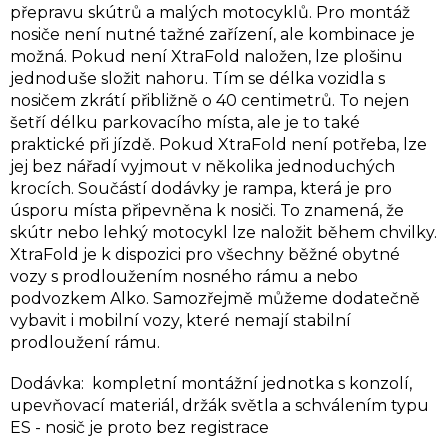
přepravu skútrů a malých motocyklů. Pro montáž
nosiče není nutné tažné zařízení, ale kombinace je
možná. Pokud není XtraFold naložen, lze plošinu
jednoduše složit nahoru. Tím se délka vozidla s
nosičem zkrátí přibližně o 40 centimetrů. To nejen
šetří délku parkovacího místa, ale je to také
praktické při jízdě. Pokud XtraFold není potřeba, lze
jej bez nářadí vyjmout v několika jednoduchých
krocích.
Součástí dodávky je rampa, která je pro
úsporu místa připevněna k nosiči. To znamená, že
skútr nebo lehký motocykl lze naložit během chvilky.
XtraFold je k dispozici pro všechny běžné obytné
vozy s prodloužením nosného rámu a nebo
podvozkem Alko. Samozřejmě můžeme dodatečně
vybavit i mobilní vozy, které nemají stabilní
prodloužení rámu.
Dodávka: kompletní montážní jednotka s konzolí,
upevňovací materiál, držák světla a schválením typu
ES - nosič je proto bez registrace